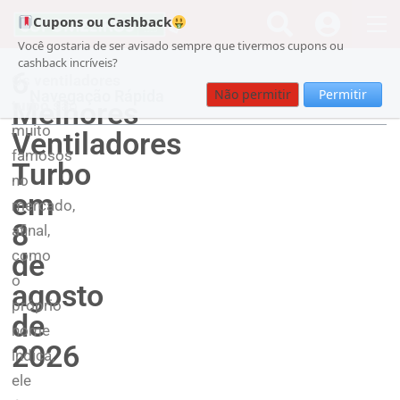
Cupons ou Cashback
Você gostaria de ser avisado sempre que tivermos cupons ou
cashback incríveis?
6
Os
ventiladores
Não permitir
Permitir
Navegação Rápida
Melhores
turbo
são
muito
Ventiladores
famosos
Turbo
no
em
mercado,
8
afinal,
como
de
o
agosto
próprio
de
nome
2026
indica,
ele