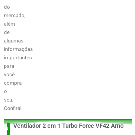
do
mercado,
além
de
algumas
informações
importantes
para
você
compra
o
seu.
Confira!
Ventilador 2 em 1 Turbo Force VF42 Arno
O Melhor