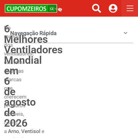
6
No
Navegação Rápida
Melhores
mundo
dos
Ventiladores
ventiladores,
Mondial
existem
em
diversas
6
marcas
que
de
oferecem
agosto
produtos
de
incríveis,
2026
como
a
Arno
,
Ventisol
e