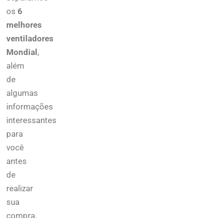
os
6
melhores
ventiladores
Mondial
,
além
de
algumas
informações
interessantes
para
você
antes
de
realizar
sua
compra.