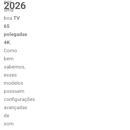
por
2026
uma
boa
TV
65
polegadas
4K
.
Como
bem
sabemos,
esses
modelos
possuem
configurações
avançadas
de
som