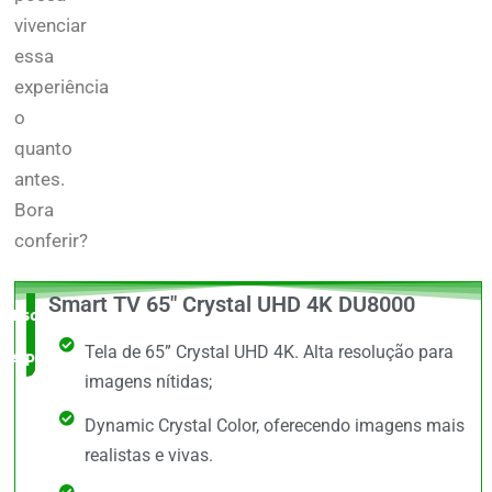
vivenciar
essa
experiência
o
quanto
antes.
Bora
conferir?
Smart TV 65" Crystal UHD 4K DU8000
Escolha do
Tela de 65” Crystal UHD 4K. Alta resolução para
especialista
imagens nítidas;
Dynamic Crystal Color, oferecendo imagens mais
realistas e vivas.