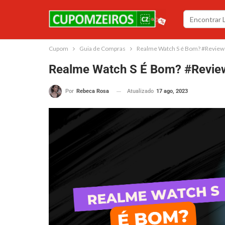
Cupom
Guia de Compras
Realme Watch S é Bom? #Review
Realme Watch S É Bom? #Revie
Atualizado
17 ago, 2023
Por
Rebeca Rosa