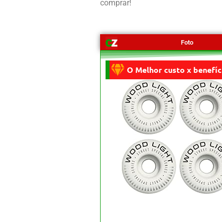
comprar!
Foto
O Melhor custo x benefíc