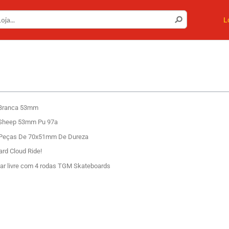
L
t Branca 53mm
k Sheep 53mm Pu 97a
 Peças De 70x51mm De Dureza
rd Cloud Ride!
 ar livre com 4 rodas TGM Skateboards