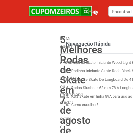
5
Para
Navegação Rápida
Melhores
quem
é
Rodas
skatista,
Roda de Skate Iniciante Wood Ligh
de
seja
Rodinha Iniciante Skate Roda Blac
Skate
amador
Rodas De Skate De Longboard De 4
ou
em
Rodas Slusheez 62 mm 78 A Longboa
profissional,
7
KSS Skate em linha 89A para uso ao
cuidar
Como escolher?
de
do
agosto
skate
e
de