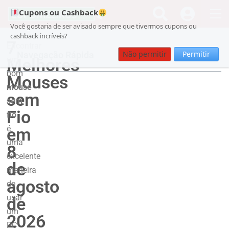
Cupons ou Cashback
Você gostaria de ser avisado sempre que tivermos cupons ou
cashback incríveis?
7
Encontrar
Não permitir
Permitir
Navegação Rápida
Melhores
um
bom
Mouses
mouse
sem
sem
Fio
fio
é
em
uma
8
excelente
de
maneira
agosto
de
usar
de
um
2026
PC