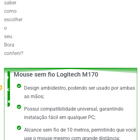
saber
como
escolher
o
seu.
Bora
conferir?
Mouse sem fio Logitech M170
O Melhor
Design ambidestro, podendo ser usado por ambas
custo x
as mãos;
benefício
Possui compatibilidade universal, garantindo
instalação fácil em qualquer PC;
Alcance sem fio de 10 metros, permitindo que você
use o mouse mesmo com grande distância;