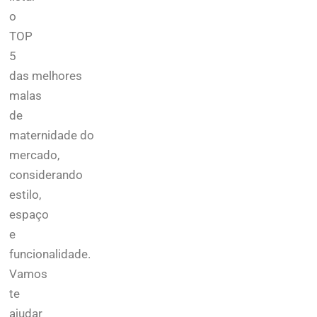
o
TOP
5
das melhores
malas
de
maternidade do
mercado,
considerando
estilo,
espaço
e
funcionalidade.
Vamos
te
ajudar