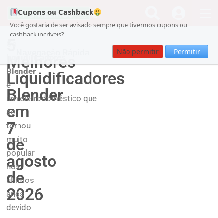
Cupons ou Cashback
Você gostaria de ser avisado sempre que tivermos cupons ou
cashback incríveis?
5
Os
Não permitir
Permitir
Navegação Rápida
Melhores
liquidificadores
Blender
Liquidificadores
é
Blender
um eletrodoméstico que
em
se
7
tornou
muito
de
popular
agosto
nos
de
últimos
2026
anos
devido