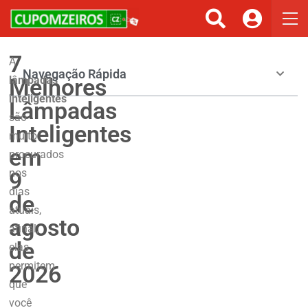
7
A
Navegação Rápida
Melhores
lâmpadas
inteligentes
Lâmpadas
são
Inteligentes
muito
em
procurados
nos
9
dias
de
atuais,
agosto
afinal,
de
elas
permitem
2026
que
você