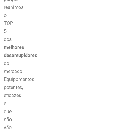
r
eunimos
o
TOP
5
dos
melhores
desentupidores
do
mercado.
Equipamentos
potentes,
eficazes
e
que
não
vão