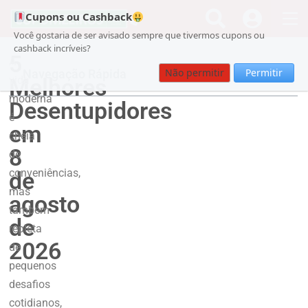
Cupons ou Cashback
Você gostaria de ser avisado sempre que tivermos cupons ou
cashback incríveis?
5
A
Não permitir
Permitir
Navegação Rápida
Melhores
vida
moderna
Desentupidores
é
em
cheia
8
de
conveniências,
de
mas
agosto
também
de
repleta
2026
de
pequenos
desafios
cotidianos,