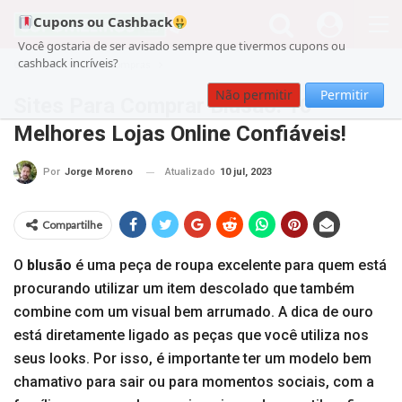
Cupons ou Cashback
Você gostaria de ser avisado sempre que tivermos cupons ou
cashback incríveis?
Cupom
Guia de Compras
Não permitir
Permitir
Sites Para Comprar Blusão: 10
Melhores Lojas Online Confiáveis!
Atualizado
10 jul, 2023
Por
Jorge Moreno
Compartilhe
O
blusão
é uma peça de roupa excelente para quem está
procurando utilizar um item descolado que também
combine com um visual bem arrumado. A dica de ouro
está diretamente ligado as peças que você utiliza nos
seus looks. Por isso, é importante ter um modelo bem
chamativo para sair ou para momentos sociais, com a