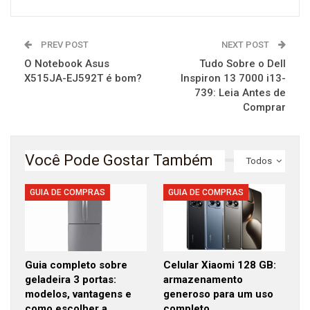
PREV POST
NEXT POST
O Notebook Asus
Tudo Sobre o Dell
X515JA-EJ592T é bom?
Inspiron 13 7000 i13-
739: Leia Antes de
Comprar
Você Pode Gostar Também
Todos
GUIA DE COMPRAS
GUIA DE COMPRAS
Guia completo sobre
Celular Xiaomi 128 GB:
geladeira 3 portas:
armazenamento
modelos, vantagens e
generoso para um uso
como escolher a
completo