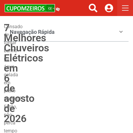
7
Cansado
Navegação Rápida
Melhores
de
tomar
Chuveiros
banho
Elétricos
na
em
água
gelada
6
em
de
pleno
agosto
inverno?
de
Então,
não
2026
perca
tempo