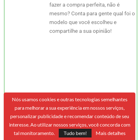
fazer a compra perfeita, não é
mesmo? Conta para gente qual foi o
modelo que você escolheu e
compartilhe a sua opinião!
Nós usamos cookies e outras tecnologias semelhantes
para melhorar a sua experiência em nossos serviços,
personalizar publicidade e recomendar conteúdo de seu
interesse. Ao utilizar nossos serviços, você concorda com
Continue conosco para encontrar
tal monitoramento.
Tudo bem!
Mais detalhes
as
melhores dicas
e produtos!