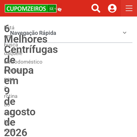
6
Está
Navegação Rápida
Melhores
em
busca
Centrífugas
daquele
de
eletrodoméstico
Roupa
perfeito
em
para
a
9
rotina
de
do
agosto
seu
de
lar,
2026
mas