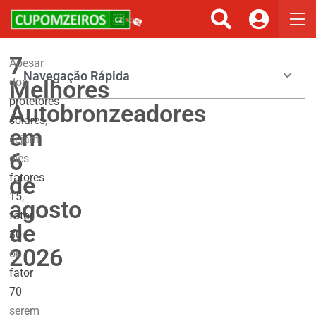
7
Apesar
Navegação Rápida
Melhores
dos
protetores
Autobronzeadores
solares
,
em
sejam
6
eles
fatores
de
15
,
agosto
fator
de
30
2026
ou
fator
70
serem