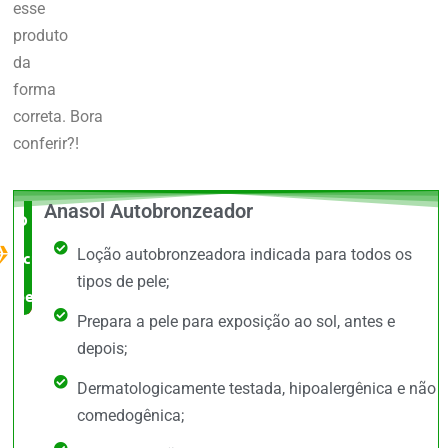
esse
produto
da
forma
correta.
Bora
conferir?!
Anasol Autobronzeador
O Melhor
Loção autobronzeadora indicada para todos os
custo x
tipos de pele;
benefício
Prepara a pele para exposição ao sol, antes e
depois;
Dermatologicamente testada, hipoalergênica e não
comedogênica;