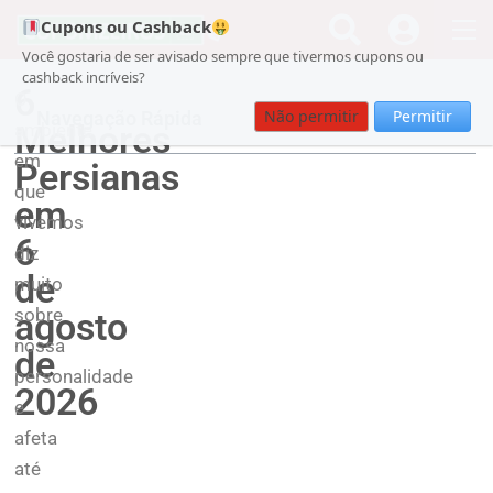
Cupons ou Cashback
Você gostaria de ser avisado sempre que tivermos cupons ou
cashback incríveis?
6
O
Não permitir
Permitir
Navegação Rápida
Melhores
ambiente
em
Persianas
que
em
vivemos
6
diz
de
muito
sobre
agosto
nossa
de
personalidade
2026
e
afeta
até