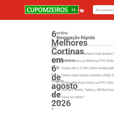
6
A
cortina
Navegação Rápida
Melhores
é
um
Cortinas
item
Cortina Varão Premium Sala Quarto 
em
fundamental
Cortina Corta Luz Blackout PVC (Plás
6
para
Cortina 4m x 2,70m Cetim Amassadin
o
de
Cortina Sala Quarto Castele Linhão G
interior
agosto
Cortina Blackout Corta Luz PVC 220
de
Cortina Floratta, Tabaco, 2M Bia Enx
de
uma
Como escolher?
2026
casa
e