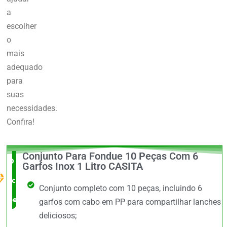
a
escolher
o
mais
adequado
para
suas
necessidades.
Confira!
Conjunto Para Fondue 10 Peças Com 6
O Melhor
Garfos Inox 1 Litro CASITA
custo x
Conjunto completo com 10 peças, incluindo 6
benefício
garfos com cabo em PP para compartilhar lanches
deliciosos;