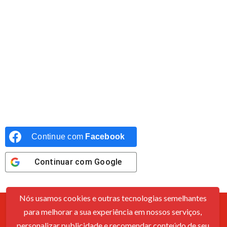
Continue com
Facebook
Continuar com
Google
Nós usamos cookies e outras tecnologias semelhantes
para melhorar a sua experiência em nossos serviços,
Contato
Sobre Nós
Política De Cookies
Termos De Uso
personalizar publicidade e recomendar conteúdo de seu