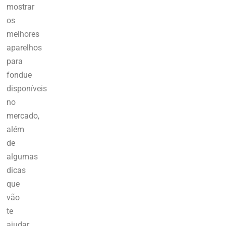
mostrar
os
melhores
aparelhos
para
fondue
disponíveis
no
mercado,
além
de
algumas
dicas
que
vão
te
ajudar