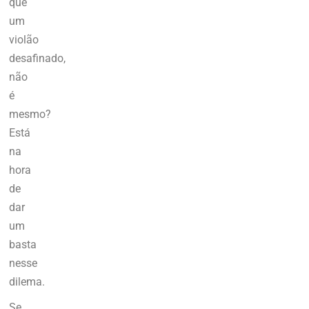
que
um
violão
desafinado,
não
é
mesmo?
Está
na
hora
de
dar
um
basta
nesse
dilema.
Se