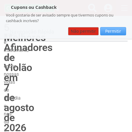
Cupons ou Cashback
Você gostaria de ser avisado sempre que tivermos cupons ou
cashback incríveis?
5
O
Não permitir
Permitir
Navegação Rápida
Melhores
violão
é
Afinadores
instrumento
de
que
Violão
enche
nossas
em
vidas
7
de
de
melodia
agosto
e
nos
de
dá
2026
a