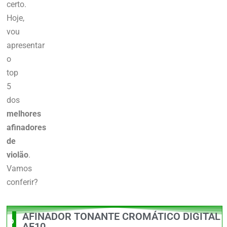
certo.
Hoje,
vou
apresentar
o
top
5
dos
melhores
afinadores
de
violão
.
Vamos
conferir?
AFINADOR TONANTE CROMÁTICO DIGITAL
O Melhor
AF10