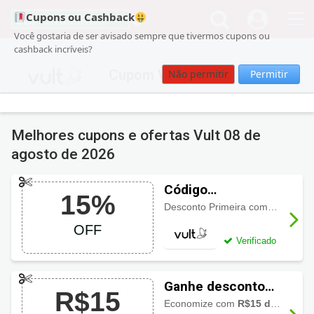
Cupons ou Cashback
Você gostaria de ser avisado sempre que tivermos cupons ou
cashback incríveis?
Cupom Vult
Não permitir
Permitir
Melhores cupons e ofertas Vult
08 de
agosto de 2026
Código
15%
promocional Vult
Desconto Primeira compra Vult. Aproveite o benefício de
com 15% OFF
OFF
Verificado
Ganhe desconto
R$15
de R$15 OFF com
Economize com
R$15 de desconto