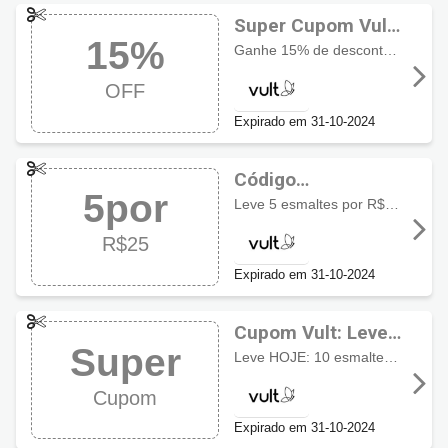
Super Cupom Vult
15%
com 15% OFF
Ganhe 15% de desconto em Vult Corpo e Banho + Hidratante Corporal Hidraluronic 200ml nas compras de 2 ou mais itens da linha
OFF
Expirado em 31-10-2024
Código
5por
promocional Vult:
Leve 5 esmaltes por R$25. Não perca oportunidade
5 por R$25
R$25
Expirado em 31-10-2024
Cupom Vult: Leve
Super
10 por apenas
Leve HOJE: 10 esmaltes por somente R$50, neste link!
R$50
Cupom
Expirado em 31-10-2024