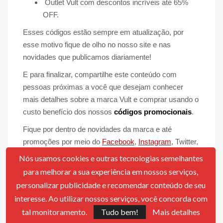
Outlet Vult com descontos incríveis até 65%
OFF.
Esses códigos estão sempre em atualização, por
esse motivo fique de olho no nosso site e nas
novidades que publicamos diariamente!
E para finalizar, compartilhe este conteúdo com
pessoas próximas a você que desejam conhecer
mais detalhes sobre a marca Vult e comprar usando o
custo benefício dos nossos
códigos promocionais
.
Fique por dentro de novidades da marca e até
promoções por meio do
Facebook
,
Instagram
, Twitter,
enfim, das redes sociais da Vult Cosmética.
Nós usamos cookies e outras tecnologias semelhantes
para melhorar a sua experiência em nossos serviços,
Total de Cupons
1
personalizar publicidade e recomendar conteúdo de seu
Melhor Desconto
65% OFF
interesse. Ao utilizar nossos serviços, você concorda com
tal monitoramento.
Tudo bem!
Mais detalhes
Código
CUPOMZEIROS