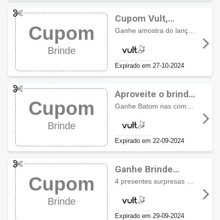
Cupom Vult,
Cupom
aproveite brinde
Ganhe amostra do lançamento protetor solar + Máscara de Cílios azul + Paleta Multifuncional acima de R$79
exclusivo
Brinde
Expirado em 27-10-2024
Aproveite o brinde
Cupom
usando cupom
Ganhe Batom nas compras acima de R$79 + Pó Bronzer e Iluminador acima de R$99
Vult
Brinde
Expirado em 22-09-2024
Ganhe Brinde
Cupom
Exclusivo com
4 presentes surpresas + Frete Grátis acima de R$69 *
cupom Vult
Brinde
Expirado em 29-09-2024