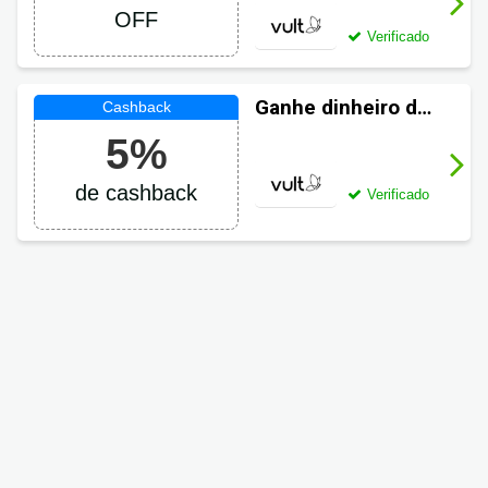
cupom Vult
OFF
Verificado
Ganhe dinheiro de
volta em suas
5%
compras Vult
de cashback
Verificado