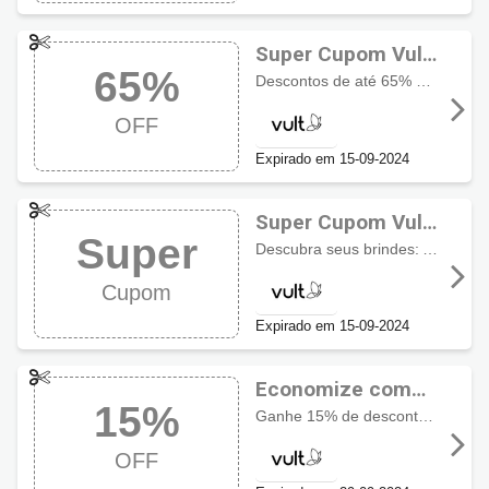
Super Cupom Vult
65%
até 65% OFF +
Descontos de até 65% + Frete Grátis + Ecoglitter acima de R$79
Frete Grátis
OFF
Expirado em 15-09-2024
Super Cupom Vult
Super
com Brindes
Descubra seus brindes: Aquatint + Sombra&Primer acima de R$69 + Delineador acima de R$89 + Paleta acima de R$109
Exclusivos
Cupom
Expirado em 15-09-2024
Economize com
15%
15% usando
Ganhe 15% de desconto + Brinde Surpresa em Vult Corpo e Banho
cupom Vult
OFF