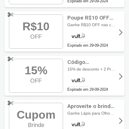
Expirado em 29-09-2024
Poupe R$10 OFF
R$10
usando cupom
Ganhe R$10 OFF nas compras acima de R$89
Vult
OFF
Expirado em 29-09-2024
Código
15%
promocional Vult
15% de desconto + 2 Presentes Surpresas na 1ª compra acima de R$89
com 15% OFF +
OFF
Brindes
Expirado em 29-09-2024
Aproveite o brinde
Cupom
com cupom Vult
Ganhe Lápis para Olhos nas compras acima de R$79 + Batom e Pó Duo Blush e Bronzer nas compras acima de R$99 *
Brinde