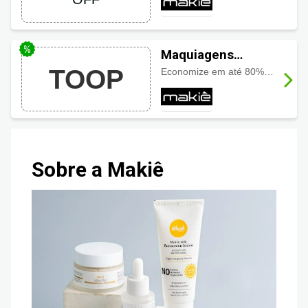
Maquiagens
Makiê!
TOOP
Economize em até 80% na compra de maquiagens.
Sobre a Makiê