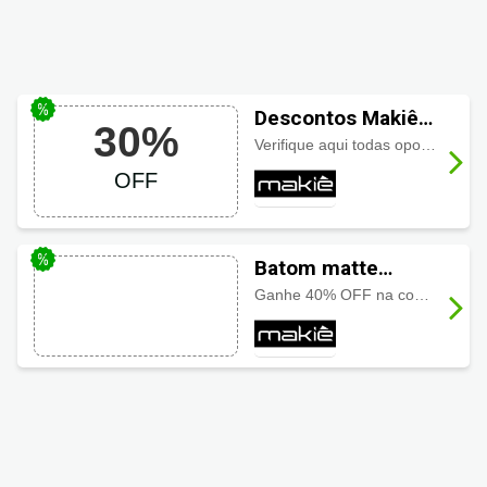
Descontos Makiê:
30%
na categoria
Verifique aqui todas oportunidades disponíveis para você economizar.
SKINCARE!
OFF
Batom matte
Makiê: lip crush
Ganhe 40% OFF na compra deste produto.