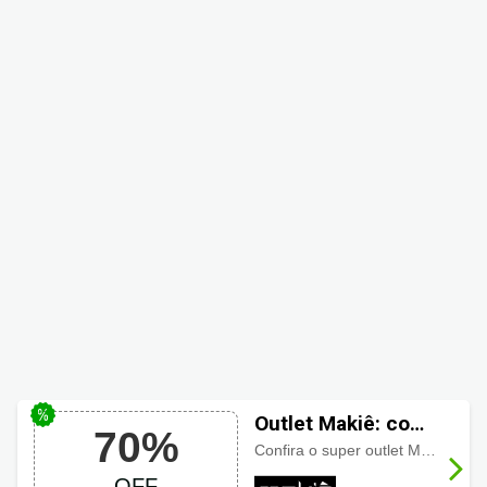
Outlet Makiê: com
70%
até 70% OFF.
Confira o super outlet Makiê, seleção de
OFF