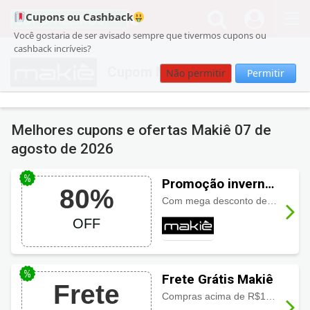
Cupons ou Cashback
Você gostaria de ser avisado sempre que tivermos cupons ou
cashback incríveis?
Cupom Makiê
Não permitir
Permitir
Melhores cupons e ofertas Makiê
07 de
agosto de 2026
Promoção inverno
80%
Makiê!
Com mega desconto de até 80% OFF, em vários modelos.
OFF
Frete Grátis Makiê
Frete
Compras acima de R$199,00