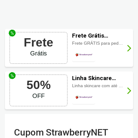
Frete Grátis
Frete
StrawberryNET
Frete GRÁTIS para pedidos acima de R$270,00
Grátis
Linha Skincare
50%
com ótimos
Linha skincare com até pela metade do preço Shiseido, Lancome, La Roche-Posay e muito mais. Aproveite!
descontos de até
OFF
50%
Cupom StrawberryNET