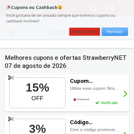
Cupons ou Cashback
Você gostaria de ser avisado sempre que tivermos cupons ou
cashback incríveis?
Cupom StrawberryNET
Não permitir
Permitir
Melhores cupons e ofertas StrawberryNET
07 de agosto de 2026
Cupom
15%
StrawberryNET
Utilize esse cupom StrawberryNET e economize 15% e ganhe mais 4% pontos de bônus em sua primeira compra no site. Aproveite!
com 15% OFF
OFF
Verificado
Código
3%
promocional
Com o código promocional você ganhe 3% de desconto com gasto mínimo de USD 50 em marcas selecionadas na Strawberrynet!