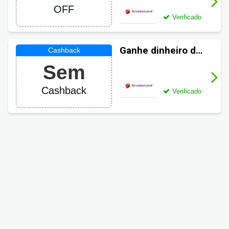
StrawberryNET
OFF
com 3% OFF
Verificado
Ganhe dinheiro de
volta em suas
Sem
compras
StrawberryNET
Cashback
Verificado