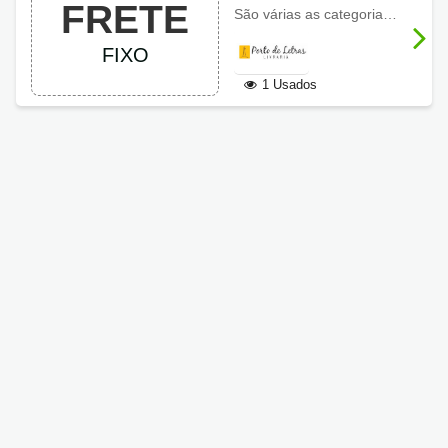
FRETE
de Letras
São várias as categorias de livros e não só novos, como também semi novos e usados, com preços super acessíveis, e ainda conta com frete fixo apenas R$12,90, venha e aproveite!
FIXO
1 Usados