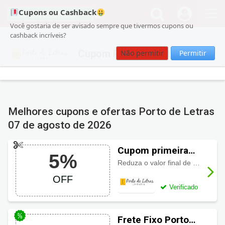
Cupons ou Cashback
Você gostaria de ser avisado sempre que tivermos cupons ou
cashback incríveis?
Cupom Porto de Letras
Não permitir
Permitir
Melhores cupons e ofertas Porto de Letras
07 de agosto de 2026
Cupom primeira
5%
compra Porto de
Reduza o valor final de suas compras com cupom Porto de Letras 5% OFF. Válido para sua primeira compra. Aproveite!
Letras 5% OFF
OFF
Verificado
Frete Fixo Porto