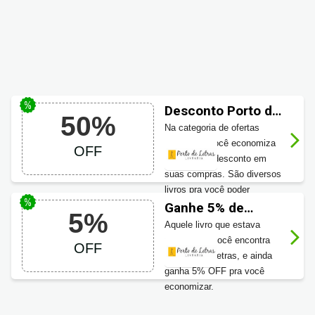
Desconto Porto de
50%
letras até 50% OFF
Na categoria de ofertas
especiais, você economiza
OFF
até 50% de desconto em
suas compras. São diversos
livros pra você poder
aproveitar.
Ganhe 5% de
5%
desconto na Porto
Aquele livro que estava
de Letras
procurando você encontra
OFF
na Porto de letras, e ainda
ganha 5% OFF pra você
economizar.