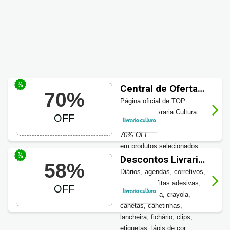
Central de Ofertas
70%
Livraria Cultura até
Página oficial de TOP
70% OFF
ofertas da Livraria Cultura
OFF
com até
70% OFF
em produtos selecionados.
Aproveite!
Descontos Livraria
58%
Cultura em
Diários, agendas, corretivos,
Produtos de
gifts, colas, fitas adesivas,
OFF
Papelaria até 58%
cartões, pasta, crayola,
canetas, canetinhas,
OFF
lancheira, fichário, clips,
etiquetas, lápis de cor,