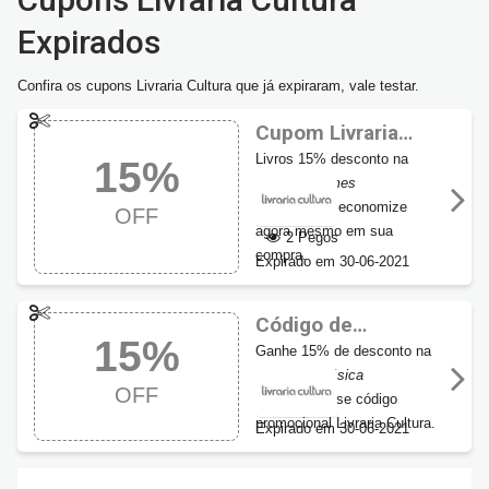
Expirados
Confira os cupons Livraria Cultura que já expiraram, vale testar.
Cupom Livraria
Cultura 15% de
Livros 15% desconto na
15%
desconto
categoria filmes
, aproveite e economize
OFF
agora mesmo em sua
2 Pegos
compra.
Expirado em 30-06-2021
Código de
15%
desconto Livraria
Ganhe 15% de desconto na
Cultura 15% OFF
categoria música
OFF
ao utilizar esse código
promocional Livraria Cultura.
Expirado em 30-06-2021