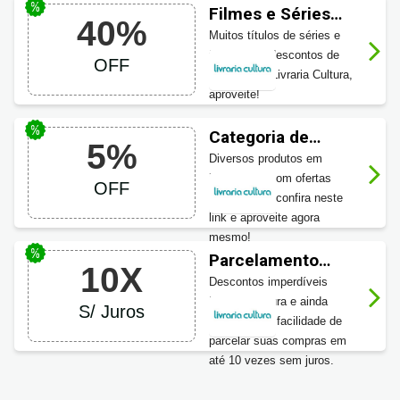
Filmes e Séries
40%
com desconto na
Muitos títulos de séries e
Livraria Cultura até
filmes com descontos de
OFF
40% OFF
até 40% na Livraria Cultura,
aproveite!
Categoria de
5%
informática na
Diversos produtos em
Livraria Cultura até
informática com ofertas
OFF
5% OFF
imperdíveis, confira neste
link e aproveite agora
mesmo!
Parcelamento
10X
Livraria Cultura
Descontos imperdíveis
Livraria Cultura e ainda
S/ Juros
conte com a facilidade de
parcelar suas compras em
até 10 vezes sem juros.