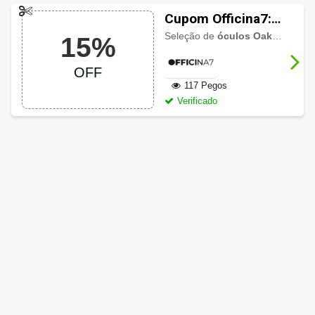
Cupom Officina7:
Óculos Oakley 15%
Seleção de
óculos Oakley com 15% de desconto
15%
OFF
OFF
117 Pegos
Verificado