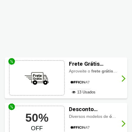
Frete Grátis
Officina7
Aproveite o
frete grátis
em datas 
13 Usados
Desconto
50%
Officina7 em
Diversos modelos de
óculos de receituário com preços imperdíveis com descontos de até 50%
Óculos de grau até
OFF
50% OFF