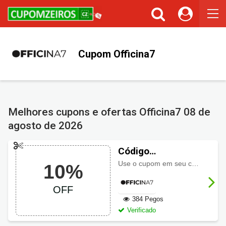
Cupom Officina7
Melhores cupons e ofertas Officina7
08 de
agosto de 2026
Código
promocional
Use o cupom em seu carrinho de compra e ganhe
10%
Officina7 com 10%
OFF
OFF
384 Pegos
Verificado