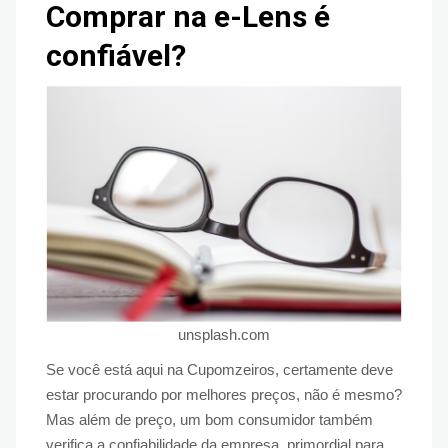
Comprar na e-Lens é
confiável?
unsplash.com
Se você está aqui na Cupomzeiros, certamente deve
estar procurando por melhores preços, não é mesmo?
Mas além de preço, um bom consumidor também
verifica a confiabilidade da empresa, primordial para