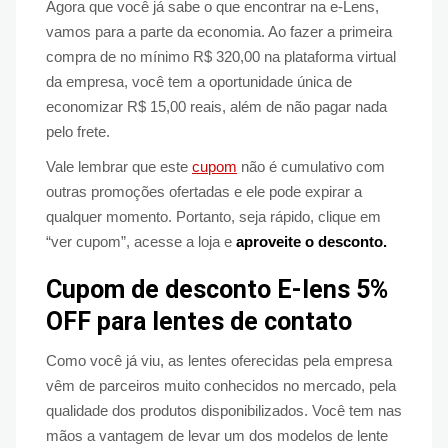
Agora que você já sabe o que encontrar na e-Lens,
vamos para a parte da economia. Ao fazer a primeira
compra de no mínimo R$ 320,00 na plataforma virtual
da empresa, você tem a oportunidade única de
economizar R$ 15,00 reais, além de não pagar nada
pelo frete.
Vale lembrar que este
cupom
não é cumulativo com
outras promoções ofertadas e ele pode expirar a
qualquer momento. Portanto, seja rápido, clique em
“ver cupom”, acesse a loja e
aproveite o desconto.
Cupom de desconto E-lens 5%
OFF para lentes de contato
Como você já viu, as lentes oferecidas pela empresa
vêm de parceiros muito conhecidos no mercado, pela
qualidade dos produtos disponibilizados. Você tem nas
mãos a vantagem de levar um dos modelos de lente