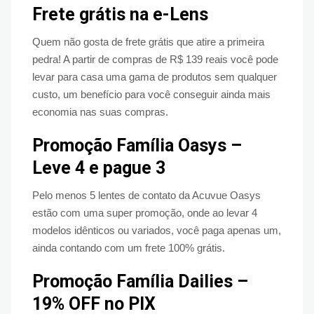
Frete grátis na e-Lens
Quem não gosta de frete grátis que atire a primeira
pedra! A partir de compras de R$ 139 reais você pode
levar para casa uma gama de produtos sem qualquer
custo, um benefício para você conseguir ainda mais
economia nas suas compras.
Promoção Família Oasys –
Leve 4 e pague 3
Pelo menos 5 lentes de contato da Acuvue Oasys
estão com uma super promoção, onde ao levar 4
modelos idênticos ou variados, você paga apenas um,
ainda contando com um frete 100% grátis.
Promoção Família Dailies –
19% OFF no PIX