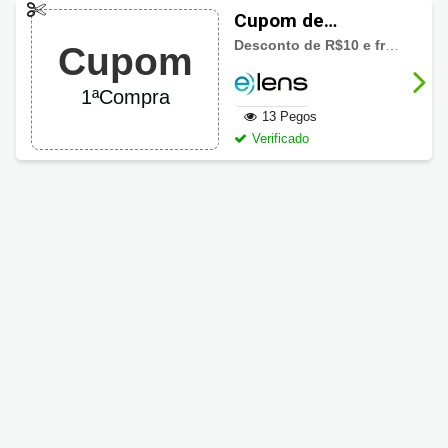
Cupom de
desconto E-lens
Desconto de R$10 e frete grátis
Cupom
primeira compra
R$10 OFF
1ªCompra
13 Pegos
Verificado