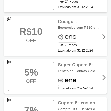
24 Pegos
Expirado em 31-12-2024
Código
promocional E-
Economize com R$10 de desconto na primeira compra; válido para compras acima de R$280 em lentes de contato.
R$10
lens com R$10
OFF
OFF
7 Pegos
Expirado em 31-12-2024
Super Cupom E-
5%
lens com 5% OFF
Lentes de Contato Coloridas com 5% de desconto. Neste link!
OFF
Expirado em 25-05-2024
Cupom E-lens com
7%
7% OFF em lentes
Compre HOJE
lentes de contato com 7% de desconto