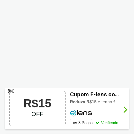
Cupom E-lens com
R$15
R$15 OFF
Reduza R$15
e tenha
frete grátis
OFF
3 Pegos
Verificado