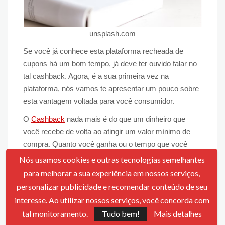
unsplash.com
Se você já conhece esta plataforma recheada de
cupons há um bom tempo, já deve ter ouvido falar no
tal cashback. Agora, é a sua primeira vez na
plataforma, nós vamos te apresentar um pouco sobre
esta vantagem voltada para você consumidor.
O
Cashback
nada mais é do que um dinheiro que
você recebe de volta ao atingir um valor mínimo de
compra. Quanto você ganha ou o tempo que você
recebe, é definido conforme a sua
quantidade e
Nós usamos cookies e outras tecnologias semelhantes
frequência
de compra. E, na verdade, não tem
para melhorar a sua experiência em nossos serviços,
segredo algum para participar.
personalizar publicidade e recomendar conteúdo de seu
Tudo que você precisa é realizar um cadastro aqui na
interesse. Ao utilizar nossos serviços, você concorda com
Cupomzeiros, para que ao completar R$50,00, você
tal monitoramento.
Tudo bem!
Mais detalhes
consiga receber a quantia direto a sua conta. Lembre-