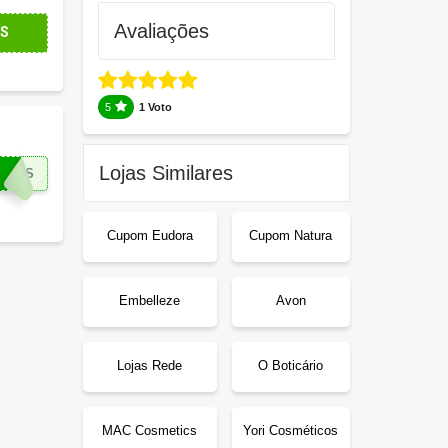
Avaliações
NS
5
1 Voto
Lojas Similares
IROS
Cupom Eudora
Cupom Natura
Embelleze
Avon
Lojas Rede
O Boticário
MAC Cosmetics
Yori Cosméticos