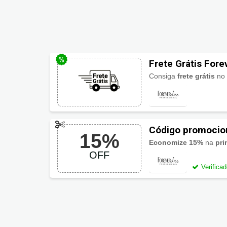
Frete Grátis Fore
Consiga
frete grátis
no si
Código promocio
15%
Economize 15%
na
pri
OFF
Verifica