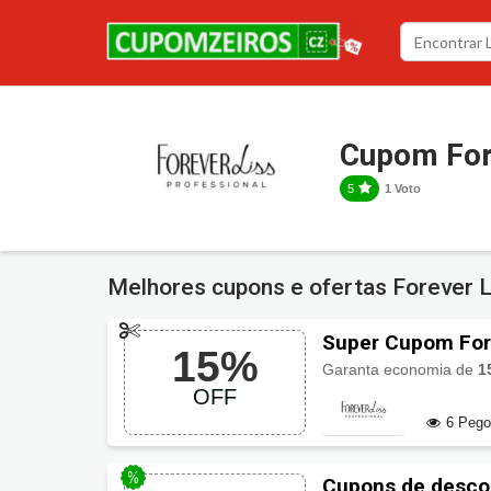
Cupom For
5
1 Voto
Melhores cupons e ofertas Forever 
Super Cupom For
15%
Garanta economia de
1
OFF
6 Peg
Cupons de descon