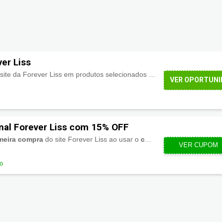
ver Liss
te da Forever Liss em produtos selecionados ou em datas sazonais. Aproveite!
VER OPORTUNI
nal Forever Liss com 15% OFF
meira compra
do site Forever Liss ao usar o
cupom
.
VER CUPOM
COMP
do