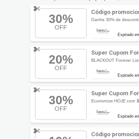
30%
Ganhe 30% de desconto
OFF
Expirado e
Super Cupom For
20%
OFF
Expirado e
Super Cupom For
30%
Economize HOJE com
OFF
Expirado e
Código promocio