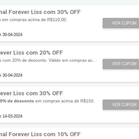
Código promocional Forever Liss com 30% OFF
 em compras acima de R$110,00.
VER CUPOM
AW
m 30-04-2024
ever Liss com 20% OFF
BLACKOUT Forever Liss com 20% de desconto. Válido em compras acima de R$119. Desconto máximo limitado a R$50.
VER CUPOM
BLAC
m 30-04-2024
ever Liss com 30% OFF
30% de desconto
em compras acima de R$150.
CONSUMID
VER CUPOM
m 14-03-2024
nal Forever Liss com 10% OFF