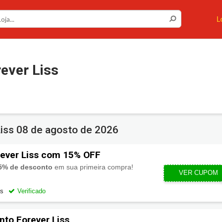
L
ever Liss
Liss
08 de agosto de 2026
ever Liss com 15% OFF
5% de desconto
em sua primeira compra!
VER CUPOM
PRIMEI
os
Verificado
to Forever Liss