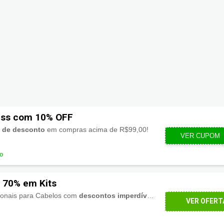
iss com 10% OFF
 de desconto
em compras acima de R$99,00!
VER CUPOM
LI
do
 70% em Kits
sionais para Cabelos com
descontos imperdíveis de até 70%
. Aprovei
VER OFERT