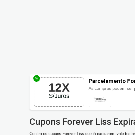
Parcelamento For
12X
As compras podem ser 
S/Juros
Cupons Forever Liss Expi
Confira os cupons Forever Liss que já expiraram, vale testar