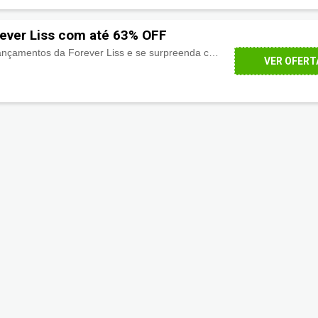
ever Liss com até 63% OFF
Confira a categoria de lançamentos da Forever Liss e se surpreenda com os
ótimos preços e
VER OFERT