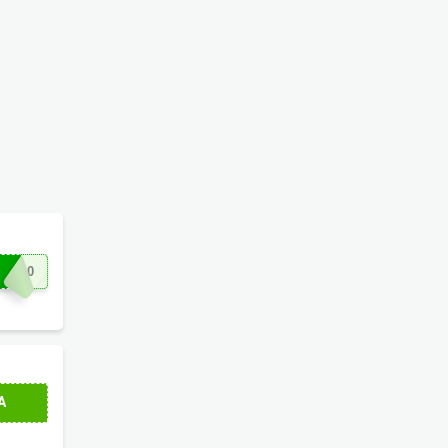
SS10
te!
A