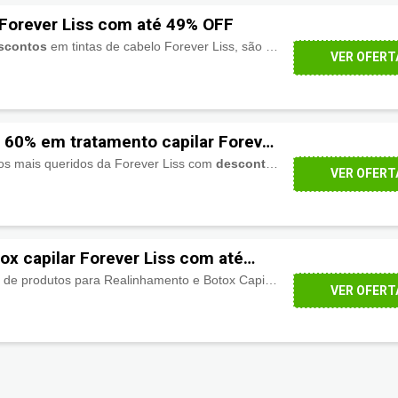
 Forever Liss com até 49% OFF
scontos
em tintas de cabelo Forever Liss, são lindas cores, confira!
VER OFERT
 60% em tratamento capilar Forever
os mais queridos da Forever Liss com
descontos de até 60%
. Aprovei
VER OFERT
ox capilar Forever Liss com até
Confira a linha completa de produtos para Realinhamento e Botox Capilar Profissional da Forever Liss com
VER OFERT