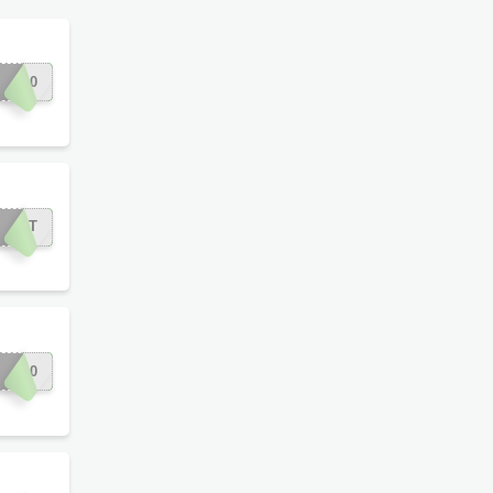
IN30
KOUT
OR30