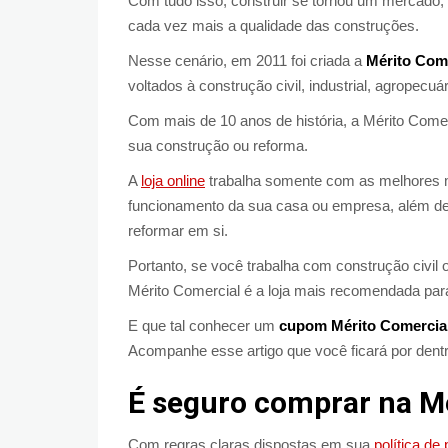
Com tudo isso, construir se tornou um mercado, 
cada vez mais a qualidade das construções.
Nesse cenário, em 2011 foi criada a
Mérito Com
voltados à construção civil, industrial, agropecuár
Com mais de 10 anos de história, a Mérito Come
sua construção ou reforma.
A
loja online
trabalha somente com as melhores 
funcionamento da sua casa ou empresa, além de d
reformar em si.
Portanto, se você trabalha com construção civil
Mérito Comercial é a loja mais recomendada par
E que tal conhecer um
cupom Mérito Comercia
Acompanhe esse artigo que você ficará por dentr
É seguro comprar na M
Com regras claras dispostas em sua
política de