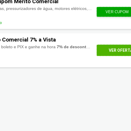
pom Mérito Comercial
Bombas de água, piscinas, pressurizadores de água, motores elétricos, construção civil entre outros com
VER CUPOM
GAN
do
 Comercial 7% a Vista
boleto e PIX e ganhe na hora
7% de desconto
. Aproveite!
VER OFERT