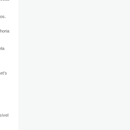
os.
horia
ela
et’s
sível