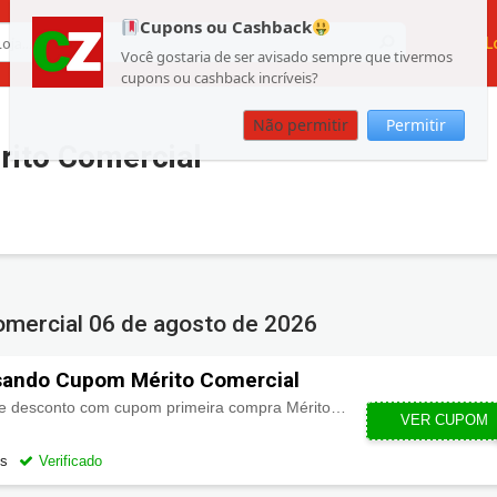
Cupons ou Cashback
L
Você gostaria de ser avisado sempre que tivermos
cupons ou cashback incríveis?
Não permitir
Permitir
ito Comercial
omercial
06 de agosto de 2026
sando Cupom Mérito Comercial
Ganhe HOJE até 10% de desconto com cupom primeira compra Mérito Comercial. Aproveite!
VER CUPOM
BEMVI
os
Verificado