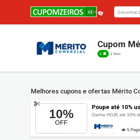
Cupom Mér
5
1 Voto
Melhores cupons e ofertas Mérito C
Poupe até 10% u
10%
OFF
5 Peg