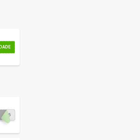
12 vezes sem juros
.
DADE
NTE5