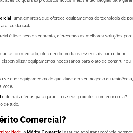
através do qual são propostos novos meios e tecnologias para garant
ercial
, uma empresa que oferece equipamentos de tecnologia de po
ia e residencial.
rcial é líder nesse segmento, oferecendo as melhores soluções para
marcas do mercado, oferecendo produtos essenciais para o bom
isponibilizar equipamentos necessários para o ato de construir ou
 ou se quer equipamentos de qualidade em seu negócio ou residência,
a você.
l
e demais ofertas para garantir os seus produtos com economia?
o de tudo.
érito Comercial?
 privacidade
, a
Mérito Comercial
assume total transparência perante