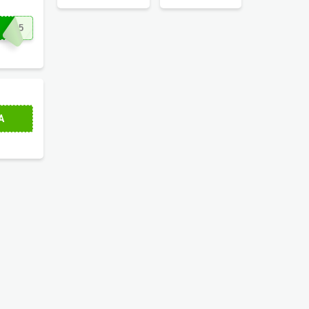
R$25 de desconto
com este cupom!
HE25
A