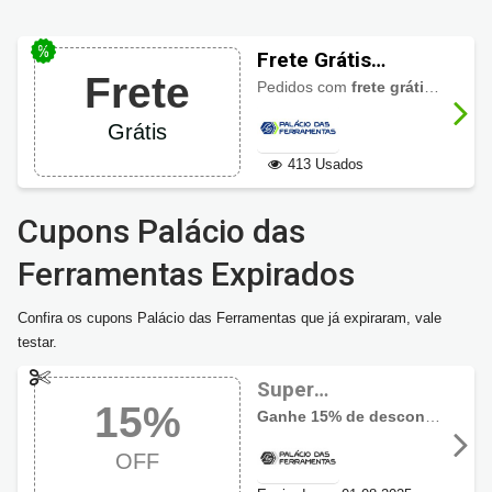
Frete Grátis
Frete
Palácio das
Pedidos com
frete grátis
para gr
Ferramentas
Grátis
413 Usados
Cupons Palácio das
Ferramentas Expirados
Confira os cupons Palácio das Ferramentas que já expiraram, vale
testar.
Super
15%
Cupom Palácio
Ganhe 15% de desconto em compras acima de R$499 em produtos Vonder
das Ferramentas
OFF
com 15% OFF