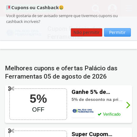
Cupons ou Cashback
Você gostaria de ser avisado sempre que tivermos cupons ou
cashback incríveis?
Cupom Palácio das
Não permitir
Permitir
Ferramentas
Melhores cupons e ofertas Palácio das
Ferramentas
05 de agosto de 2026
Ganhe 5% de
5%
desconto com
5% de desconto na primeira compra, acima de R$299
cupom Palácio das
OFF
Ferramentas
Verificado
Super Cupom