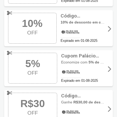
Expirado em 01-08-2025
Código
10%
promocional Palácio
10% de desconto em compras acima de R$349 em produtos Vonder
das Ferramentas
OFF
com 10% OFF
Expirado em 01-08-2025
Cupom Palácio
5%
das Ferramentas
Economize com
5% de desconto em compras acima de R$199 em produtos Vonder
com 5% OFF
OFF
Expirado em 01-08-2025
Código
R$30
promocional
Ganhe
R$30,00 de desconto em compras acima de R$199 em produtos Tramontina
Palácio das
OFF
Ferramentas com