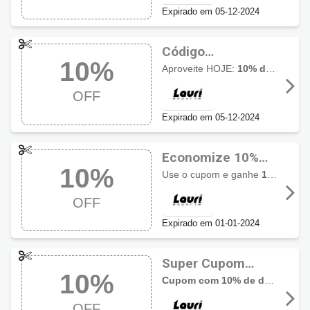
Expirado em 05-12-2024
Código
10%
promocional Lauri
Aproveite HOJE:
10% de desconto em produtos On Running
Esporte
OFF
Expirado em 05-12-2024
Economize 10%
10%
OFF usando
Use o cupom e ganhe
10% de desconto em tênis On Running na Lauri Esporte
cupom Lauri
OFF
Esporte
Expirado em 01-01-2024
Super Cupom
10%
Lauri Esporte com
Cupom com 10% de desconto de Dia dos Namorados na Lauri Esporte
10% OFF
OFF