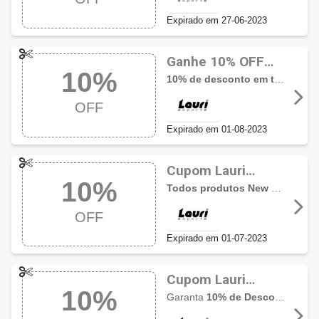
Expirado em 27-06-2023
Ganhe 10% OFF
10%
em produtos
10% de desconto em todos produtos Salomon
Salomon com
OFF
cupom Lauri
Esporte
Expirado em 01-08-2023
Cupom Lauri
10%
Esporte com 10%
Todos produtos New Balance com 10% de desconto
OFF na linha New
OFF
Balance
Expirado em 01-07-2023
Cupom Lauri
10%
Esporte com 10%
Garanta
10% de Desconto em todos produtos ADIDAS
OFF em Produtos