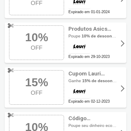
OFF
Adidas
Expirado em 01-01-2024
Produtos Asics
10%
com 10% OFF
Poupe
10% de desconto em todos produtos ASICS
usando cupom
OFF
Lauri Esporte
Expirado em 29-10-2023
Cupom Lauri
15%
Esporte com 15%
Ganhe
15% de desconto em todos produtos da NIKE
OFF em produtos
OFF
Nike
Expirado em 02-12-2023
Código
10%
Promocional Lauri
Poupe seu dinheiro economizando