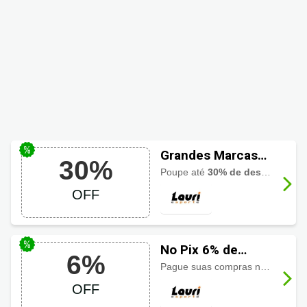
Grandes Marcas
30%
com até 30% OFF
Poupe até
30% de desconto
em t
na Lauri Esporte
OFF
No Pix 6% de
6%
Desconto Lauri
Pague suas compras no pix e ganhe na hora
Esporte
OFF