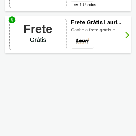
1 Usados
Frete Grátis Lauri
Frete
Esporte
Ganhe o
frete grátis
em compras acima de R$ 400,00 para as regiões Sul e Sudeste.
Grátis