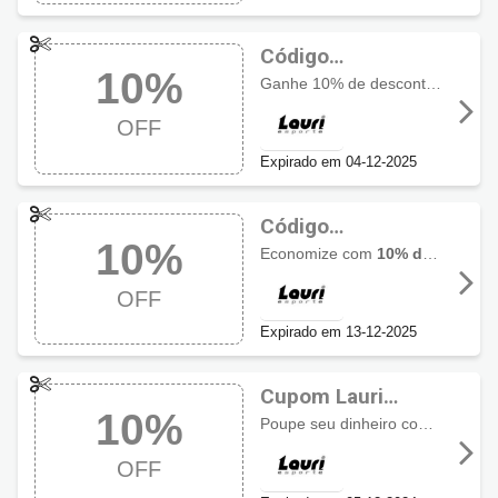
Código
10%
promocional Lauri
Ganhe 10% de desconto em todos produtos da marca On Running
Esporte com 10%
OFF
OFF
Expirado em 04-12-2025
Código
10%
promocional Lauri
Economize com
10% de desconto em produtos ON RUNNING
Esporte com 10%
OFF
OFF
Expirado em 13-12-2025
Cupom Lauri
10%
Esporte com 10%
Poupe seu dinheiro com
10% de 
OFF
OFF