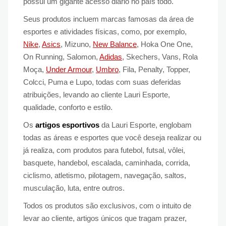
possui um gigante acesso diário no país todo.
Seus produtos incluem marcas famosas da área de
esportes e atividades físicas, como, por exemplo,
Nike
,
Asics
, Mizuno,
New Balance
, Hoka One One,
On Running, Salomon,
Adidas
, Skechers, Vans, Rola
Moça,
Under Armour
,
Umbro
, Fila, Penalty, Topper,
Colcci, Puma e Lupo, todas com suas deferidas
atribuições, levando ao cliente Lauri Esporte,
qualidade, conforto e estilo.
Os
artigos esportivos
da Lauri Esporte, englobam
todas as áreas e esportes que você deseja realizar ou
já realiza, com produtos para futebol, futsal, vôlei,
basquete, handebol, escalada, caminhada, corrida,
ciclismo, atletismo, pilotagem, navegação, saltos,
musculação, luta, entre outros.
Todos os produtos são exclusivos, com o intuito de
levar ao cliente, artigos únicos que tragam prazer,