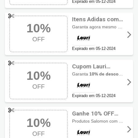
Expirado em 05-12-2024
Itens Adidas com
10%
10% OFF usando
Garanta agora mesmo
10% de d
cupom Lauri
OFF
Esporte
Expirado em 05-12-2024
Cupom Lauri
10%
Esporte com 10%
Garanta
10% de desconto em produtos Nike
OFF
OFF
Expirado em 05-12-2024
Ganhe 10% OFF
10%
com cupom Lauri
Produtos Salomon com 10% de desconto. Neste link!
Esporte
OFF