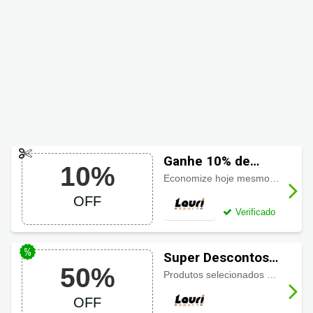
Ganhe 10% de
10%
Desconto usando
Economize hoje mesmo
10% de 
Cupom Lauri
OFF
Esporte
Verificado
Super Descontos
50%
Lauri Esporte até
Produtos selecionados até pela
m
50% OFF
OFF