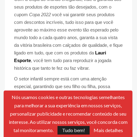
seus produtos de esportes tão desejados, com o
cupom
Copa 2022
você vai garantir seus produtos
com descontos incríveis, tudo isso para que você
aproveite ao máximo esse evento tão esperado pelo
mundo todo a cada quatro anos, garanta a sua vista
da vitória brasileira com calçados de qualidade, e fique
ligado em tudo, que com os produtos da
Lauri
Esporte
, você tem tudo para reproduzir a jogada
histórica que tanto te fez ou faz vibrar.
O setor infantil sempre está com uma atenção
especial, garantindo que seu filho ou filha, possa
sempre estar usufruindo do melhor que se possa
Nós usamos cookies e outras tecnologias semelhantes
oferecer, levando a você aquele cupom de desconto
para melhorar a sua experiência em nossos serviços,
que faz toda a diferença, muitas vezes no rumo e na
personalizar publicidade e recomendar conteúdo de seu
caminhada do sonho dos seus filhos, então confira os
interesse. Ao utilizar nossos serviços, você concorda com
produtos da
Lauri Esporte
e adquira já o seu
cupom
,
tal monitoramento.
Tudo bem!
Mais detalhes
pois está sujeito a validade e disponibilidade.