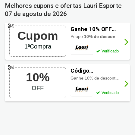
Melhores cupons e ofertas Lauri Esporte
07 de agosto de 2026
Ganhe 10% OFF
Cupom
usando cupom
Poupe
10% de desconto na primeira compra na Lauri Esporte
Lauri Esporte
1ªCompra
Verificado
Código
10%
promocional Lauri
Ganhe 10% de desconto em produtos New Balance
Esporte com 10%
OFF
Verificado