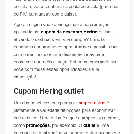
solicitar e você receberá na conta desejada (por meio
do Pix) para gastar como quiser.
Agora imagina você conseguindo uma promoção,
aplicando um
cupom de desconto Hering
e ainda
ativando o cashback em sua compra? É muita
economia em uma só compra. Analise a possibilidade
ou, no mínimo, use uma dessas técnicas para
conseguir um melhor preço. Estamos esperando por
você com todas essas oportunidades à sua
disposição!
Cupom Hering outlet
Um dos benefícios de optar por
comprar online
é
justamente a variedade de opções para economizar
que existem. Uma delas é o que a própria loja oferece,
como
promoções
, por exemplo. O
outlet
é uma
categoria na qual você deve sempre entrar quando ver