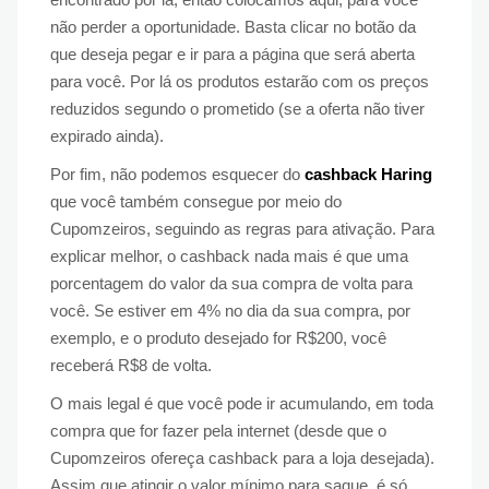
não perder a oportunidade. Basta clicar no botão da
que deseja pegar e ir para a página que será aberta
para você. Por lá os produtos estarão com os preços
reduzidos segundo o prometido (se a oferta não tiver
expirado ainda).
Por fim, não podemos esquecer do
cashback Haring
que você também consegue por meio do
Cupomzeiros, seguindo as regras para ativação. Para
explicar melhor, o cashback nada mais é que uma
porcentagem do valor da sua compra de volta para
você. Se estiver em 4% no dia da sua compra, por
exemplo, e o produto desejado for R$200, você
receberá R$8 de volta.
O mais legal é que você pode ir acumulando, em toda
compra que for fazer pela internet (desde que o
Cupomzeiros ofereça cashback para a loja desejada).
Assim que atingir o valor mínimo para saque, é só