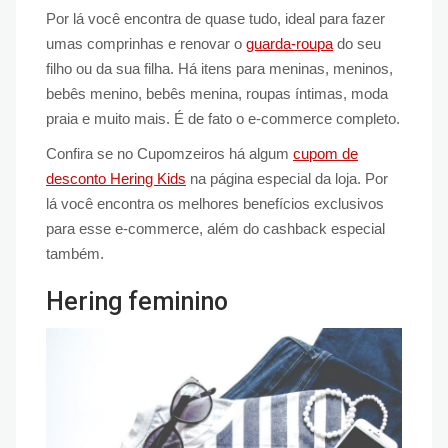
Por lá você encontra de quase tudo, ideal para fazer
umas comprinhas e renovar o
guarda-roupa
do seu
filho ou da sua filha. Há itens para meninas, meninos,
bebês menino, bebês menina, roupas íntimas, moda
praia e muito mais. É de fato o e-commerce completo.
Confira se no Cupomzeiros há algum
cupom de
desconto Hering Kids
na página especial da loja. Por
lá você encontra os melhores benefícios exclusivos
para esse e-commerce, além do cashback especial
também.
Hering feminino