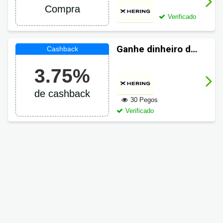
15% OFF na
Compra
primeira compra
Verificado
Ganhe dinheiro de
volta em suas
3.75%
compras Hering
de cashback
30 Pegos
Verificado