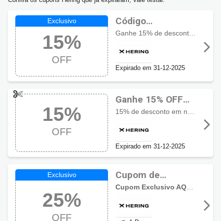
Código
promocional
Ganhe 15% de desconto na primeira compra. Desconto não cumulativo com outras promoções ou remarcações do site.
15%
Hering com 15%
OFF
OFF
Expirado em 31-12-2025
Ganhe 15% OFF
15%
com cupom
15% de desconto em não remarcados, sem limite de uso
Hering
OFF
Expirado em 31-12-2025
Cupom de
desconto Hering
Cupom Exclusivo AQUI no Cupomzeiros
25%
25% OFF
OFF