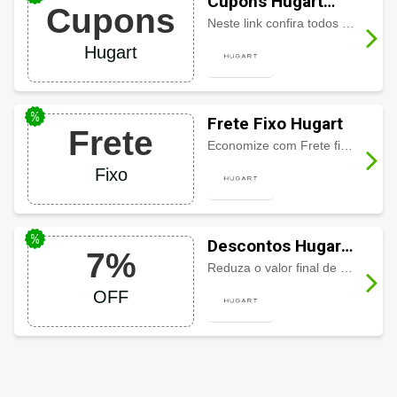
Cupons Hugart
Cupons
2024
Neste link confira todos os cupons e promoções ativas!
Hugart
Frete Fixo Hugart
Frete
Economize com Frete fixo R$9,90 acima de R$299
Fixo
Descontos Hugart
7%
com 7% OFF
Reduza o valor final de sua compra com 7% de desconto pagando via Pix.
OFF