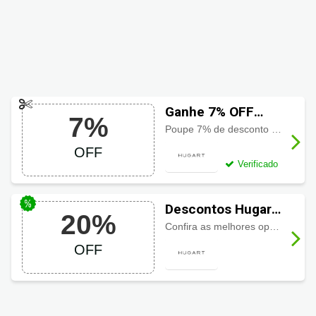
Ganhe 7% OFF
7%
usando cupom
Poupe 7% de desconto com cupom primeira compra Hugart em compras acima de R$150. Aproveite!
Hugart
OFF
Verificado
Descontos Hugart
20%
até 20% OFF
Confira as melhores oportunidades para economizar com quadros com até 20% de desconto. Não perca!
OFF