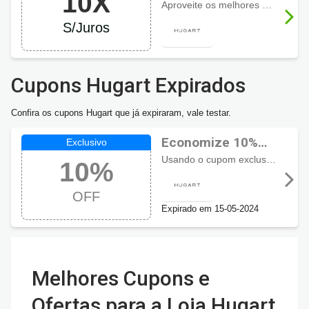
10X
Aproveite os melhores descontos Hugart e ainda parcele suas compras em até 10 Vezes Sem Juros.
S/Juros
Cupons Hugart Expirados
Confira os cupons Hugart que já expiraram, vale testar.
Economize 10%
OFF usando
Usando o cupom exclusivo aqui com Cupomzeiros você ganhe 10% de desconto em pedidos acima de R$150.
10%
cupom Hugart
OFF
Expirado em 15-05-2024
Melhores Cupons e
Ofertas para a Loja Hugart