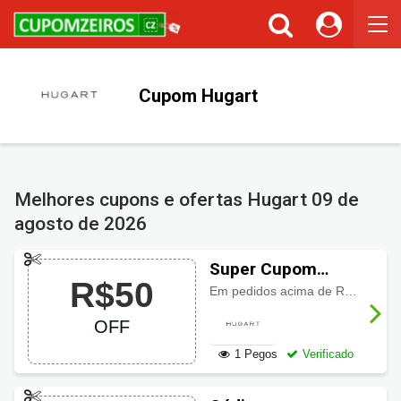
Cupom Hugart
Melhores cupons e ofertas Hugart
09 de
agosto de 2026
Super Cupom
R$50
Hugart com R$50
Em pedidos acima de R$399 você ganhe R$50 de desconto. Imperdível!
OFF
OFF
1 Pegos
Verificado