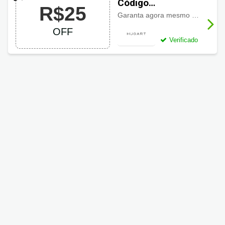
Código
R$25
Promocional
Garanta agora mesmo R$25 de desconto em compras acima de R$299.
Hugart com R$25
OFF
OFF
Verificado