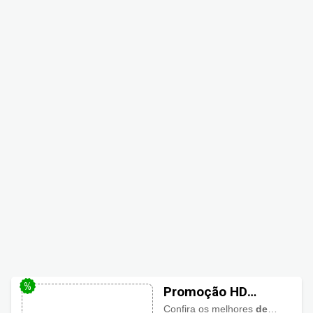
Promoção HD
Storem com até
Confira os melhores
descontos HD Store