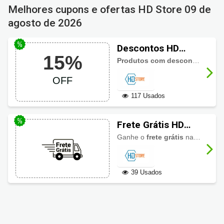
Melhores cupons e ofertas HD Store
09 de
agosto de 2026
Descontos HD
15%
Store até 15% OFF
Produtos com descontos imperdíveis até 15% em HD Store.
OFF
117 Usados
Frete Grátis HD
Store
Ganhe o
frete grátis
nas compras acima de R$399,00, nas regiões Sul e Sudeste.
39 Usados