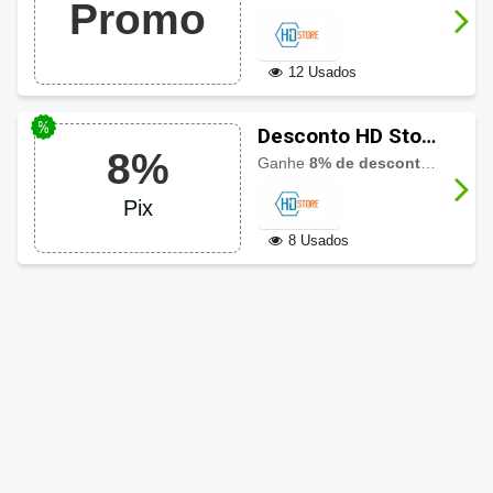
Promo
15% OFF a vista
12 Usados
Desconto HD Store
8%
de 8% via Pix
Ganhe
8% de desconto
na comp
Pix
8 Usados