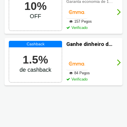
usando Cupom
Garanta economia de 10% de desconto com o
10%
Emma Colchões
OFF
157 Pegos
Verificado
Ganhe dinheiro de
volta em suas
1.5%
compras Emma
Colchões
de cashback
84 Pegos
Verificado