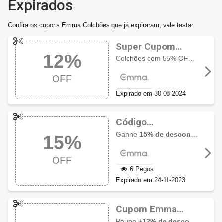
Expirados
Confira os cupons Emma Colchões que já expiraram, vale testar.
Super Cupom
12%
Emma Colchões
Colchões com 55% OFF + 12% de desconto no Hybrid e Original com cupom!
com 12% OFF
OFF
Expirado em 30-08-2024
Código
promocional
Ganhe
15% de desconto no Colchão Emma Duo Comfort
15%
Emma Colchões
com 15% OFF
OFF
6 Pegos
Expirado em 24-11-2023
Cupom Emma
Colchões com +
Poupe
+12% de desconto no Colchão Emma Original