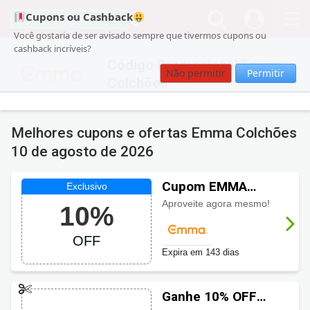
Cupons ou Cashback
Você gostaria de ser avisado sempre que tivermos cupons ou
cashback incríveis?
Código Promocional Emma
Não permitir
Permitir
Colchões
Melhores cupons e ofertas Emma Colchões
10 de agosto de 2026
Cupom EMMA
Colchões 10% OFF
Aproveite agora mesmo!
10%
em todo o site
OFF
Expira em 143 dias
Ganhe 10% OFF