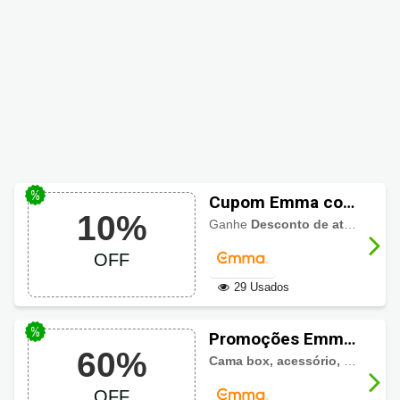
Cupom Emma com
10%
até 10% de
Ganhe
Desconto de até 10%
em
desconto adicional
OFF
29 Usados
Promoções Emma
60%
Colchões até 60%
Cama box, acessório, e colchão
OFF
OFF