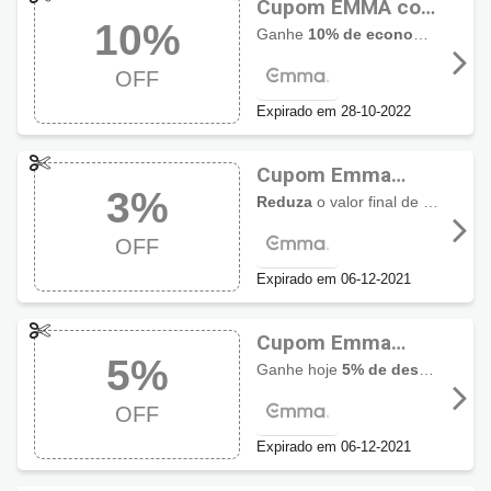
Cupom EMMA com
10%
10% de desconto
Ganhe
10% de economia extra
HOJE
OFF
Expirado em 28-10-2022
Cupom Emma
3%
Colchões 3% OFF
Reduza
o valor final de sua compra com
OFF
Expirado em 06-12-2021
Cupom Emma
5%
Colchões 5% OFF
Ganhe hoje
5% de desconto
em 
OFF
Expirado em 06-12-2021