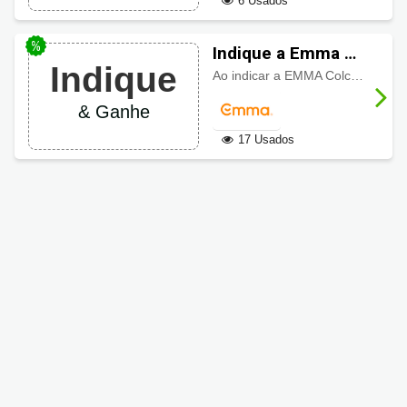
6 Usados
Indique a Emma a
Indique
um amigo e ganhe
Ao indicar a EMMA Colchões:
10%
até 50% de
& Ganhe
desconto
17 Usados