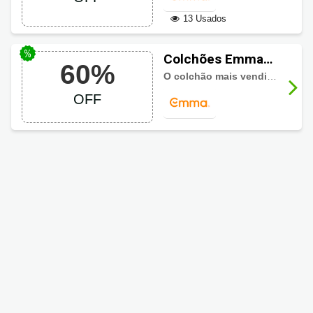
13 Usados
Colchões Emma
60%
até 60% de
O colchão mais vendido da Europa,
desconto HOJE!
OFF