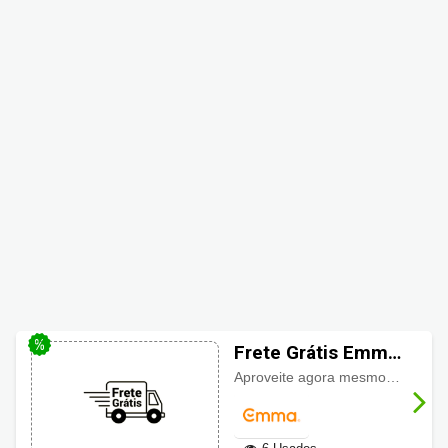
Frete Grátis Emma
Colchões
Aproveite agora mesmo os
melho