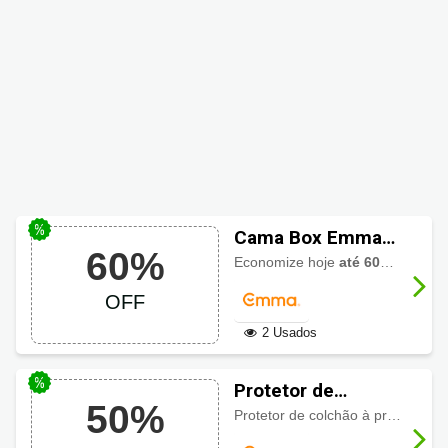
Cama Box Emma
60%
até 60% de
Economize hoje
até 60% de desconto
desconto
OFF
2 Usados
Protetor de
50%
Colchão Emma
Protetor de colchão à prova d'água e tecnologia AllergyShield contra poeira e ácaros, com
com até 50% OFF