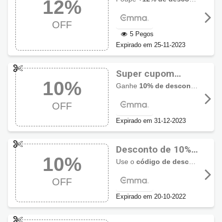
12%
12% OFF
OFF
5 Pegos
Expirado em 25-11-2023
Super cupom
10%
Emma com
Ganhe
10% de desconto
em todo
desconto 10%
OFF
Expirado em 31-12-2023
Desconto de 10%
10%
com código
Use o
código de desconto EMMA Colchões
promocional
OFF
EMMA
Expirado em 20-10-2022