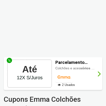
Parcelamento
Até
Emma Colchões,
Colchões e aces
sórios com até 60% de desconto
até 12X S/ Juros
12X S/Juros
2 Usados
Cupons Emma Colchões