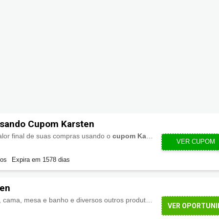
sando Cupom Karsten
lor final de suas compras usando o
cupom Karsten
em sua
primeira
VER CUPOM
BEMVIN
gos
Expira em 1578 dias
ten
Aproveite agora mesmo, cama, mesa e banho e diversos outros produtos na Karsten com
Top
VER OPORTUNI