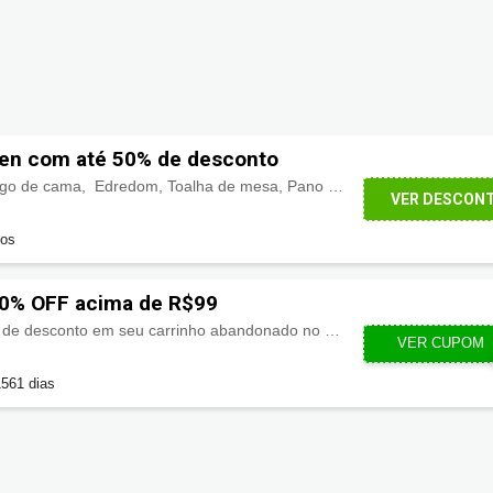
en com até 50% de desconto
Tecidos para parede, Jogo de cama, Edredom, Toalha de mesa, Pano de Prato, Sousplat, Tapete, e muito mais na categoria de
VER DESCON
dos
0% OFF acima de R$99
O cupom, concede 10% de desconto em seu carrinho abandonado no site, para compras a partir de R$99.
VER CUPOM
VOL
1561 dias