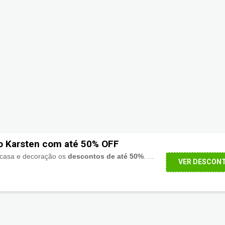
o Karsten com até 50% OFF
e casa e decoração os
descontos de até 50%
. Aproveite!
VER DESCON
s