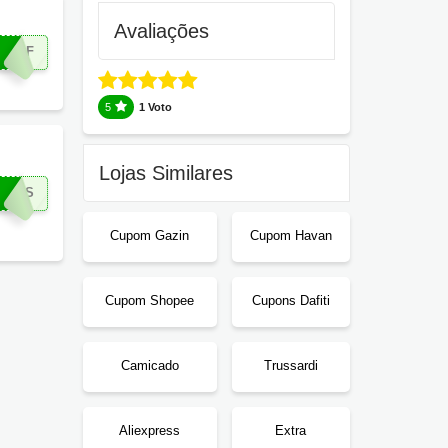
Avaliações
0OFF
5
1 Voto
Lojas Similares
IROS
Cupom Gazin
Cupom Havan
Cupom Shopee
Cupons Dafiti
Camicado
Trussardi
Aliexpress
Extra