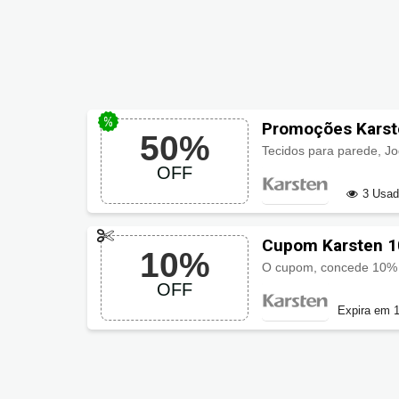
Promoções Karst
50%
OFF
3 Usa
Cupom Karsten 1
10%
OFF
Expira em 