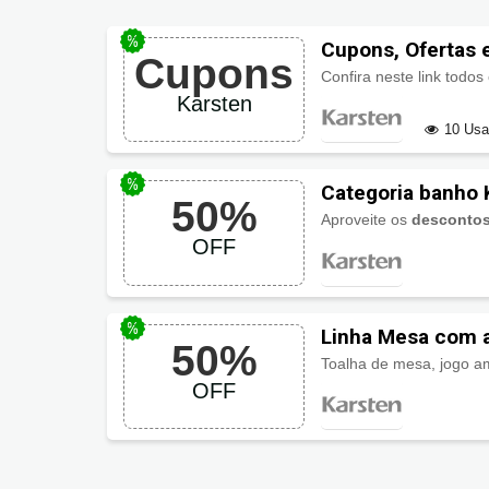
Cupons, Ofertas
Cupons
Confira neste link todos
Karsten
10 Us
Categoria banho
50%
Aproveite os
descontos
OFF
Linha Mesa com a
50%
OFF