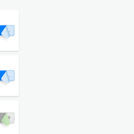
ROS12
ROS15
AS10