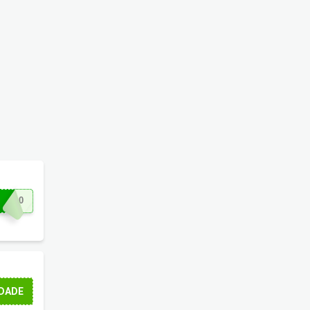
 compra
. Aproveite!
DO10
 ofertas
pra você e ainda pode aproveitar o
frete grátis
.
DADE