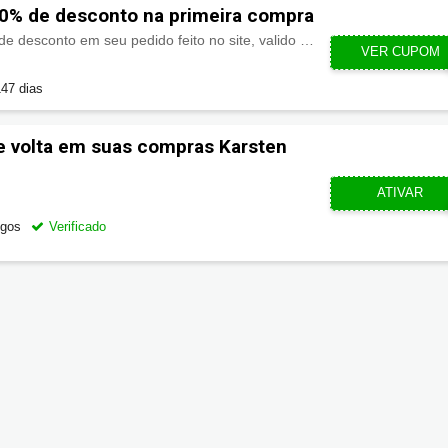
0% de desconto na primeira compra
O cupom concede 10% de desconto em seu pedido feito no site, valido para compras a partir de R$299.
KARSTEN1
VER CUPOM
47 dias
e volta em suas compras Karsten
CUPOMZE
ATIVAR
egos
Verificado