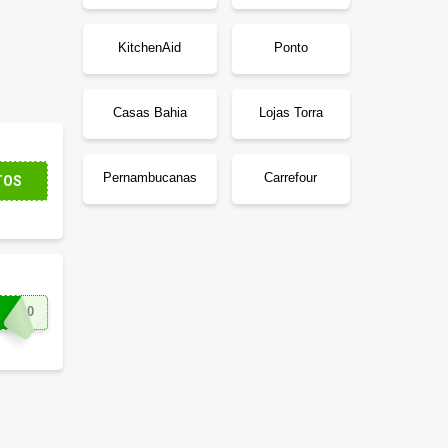
KitchenAid
Ponto
Casas Bahia
Lojas Torra
promoções com até 50% OFF
.
Pernambucanas
Carrefour
TOS
TA10