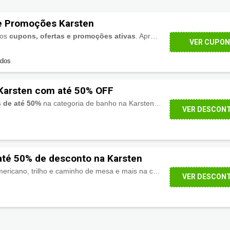
 e Promoções Karsten
 os
cupons, ofertas e promoções ativas
. Aproveite!
VER CUPO
ados
 Karsten com até 50% OFF
 de até 50%
na categoria de banho na Karsten, tolha de banho, de rosto, jogo de banho, banhão e mais.
VER DESCON
té 50% de desconto na Karsten
Toalha de mesa, jogo americano, trilho e caminho de mesa e mais na categoria de mesa posta com
VER DESCON