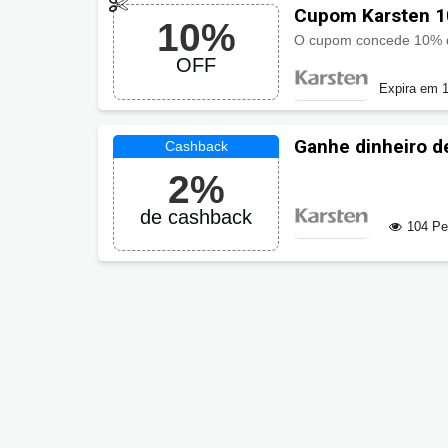
Cupom Karsten 1
10%
OFF
Expira em 1
Ganhe dinheiro d
2%
de cashback
104 P