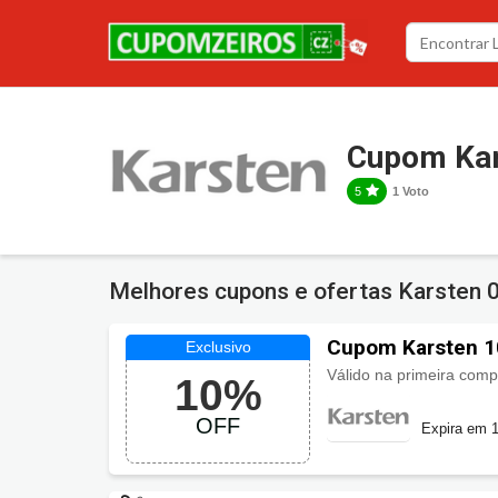
Cupom Kar
5
1 Voto
Melhores cupons e ofertas Karsten
Cupom Karsten 1
299
Válido na primeira comp
10%
OFF
Expira em 1