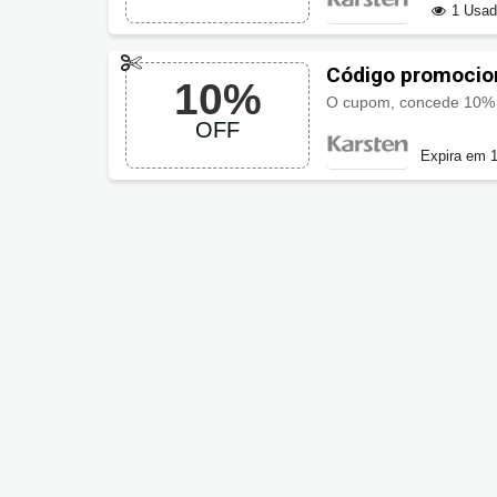
1 Usa
Código promocio
10%
O cupom, concede 10% 
OFF
Expira em 