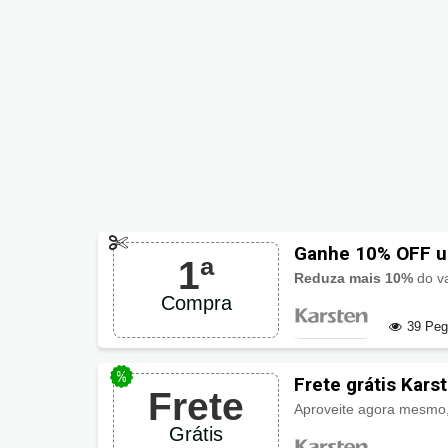
Ganhe 10% OFF u
1ª
Reduza mais 10%
do va
Compra
39 Pe
Frete grátis Kars
Frete
Grátis