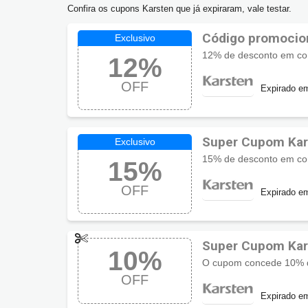
Confira os cupons Karsten que já expiraram, vale testar.
Código promocio
12% de desconto em com
12%
OFF
Expirado e
Super Cupom Ka
15% de desconto em com
15%
OFF
Expirado e
Super Cupom Ka
10%
OFF
Expirado e