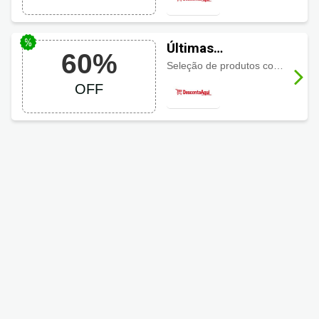
Últimas
60%
Oportunidades
Seleção de produtos com
descon
DescontoAqui até
OFF
60% OFF