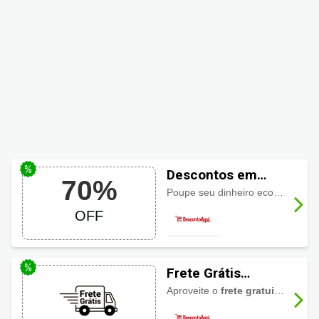
Descontos em
70%
Papelaria
Poupe seu dinheiro economizando até
DescontoAqui: Até
OFF
70% OFF
Frete Grátis
DescontoAqui
Aproveite o
frete gratuito DescontoAqui