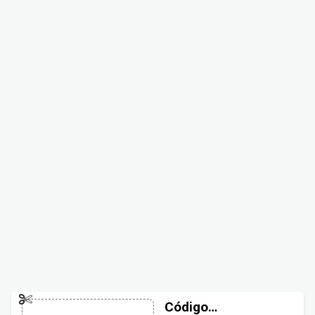
Código