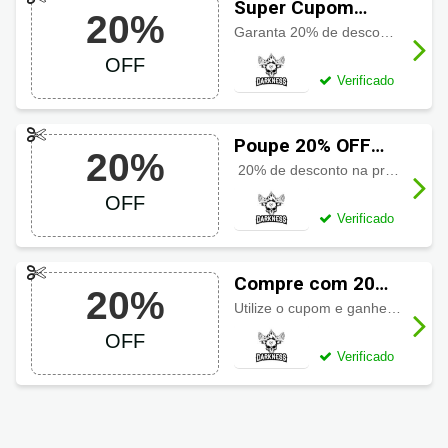
Super Cupom
20%
Darkness com 20%
Garanta 20% de desconto na primeira compra, acima de R$299, com exclusividade aqui com Cupomzeiros.
OFF
OFF
Verificado
Poupe 20% OFF
20%
usando cupom
20% de desconto na primeira compra, acima de R$299,00.
Darkness
OFF
Verificado
Compre com 20%
20%
OFF usando
Utilize o cupom e ganhe 20% de desconto em sua primeira compra conosco! Válido para compras acima de R$150,00.
cupom Darkness
OFF
Verificado