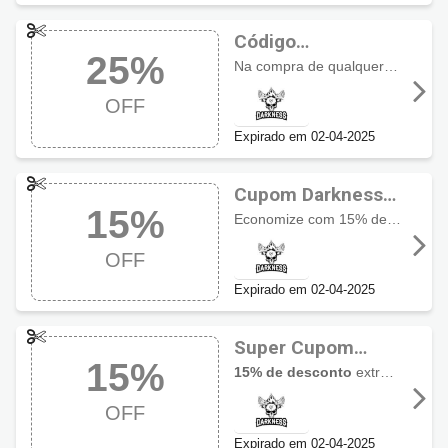
Código
25%
promocional
Na compra de qualquer pré-treino, ganhe 25% de desconto na creatina
Darkness com 25%
OFF
OFF
Expirado em 02-04-2025
Cupom Darkness
15%
com 15% OFF
Economize com 15% de desconto cumulativo na compra de creatina
OFF
Expirado em 02-04-2025
Super Cupom
15%
Darkness com 15%
15% de desconto
extra em suplementos e acessórios com este cupom. Aproveite!
de Desconto
OFF
Expirado em 02-04-2025