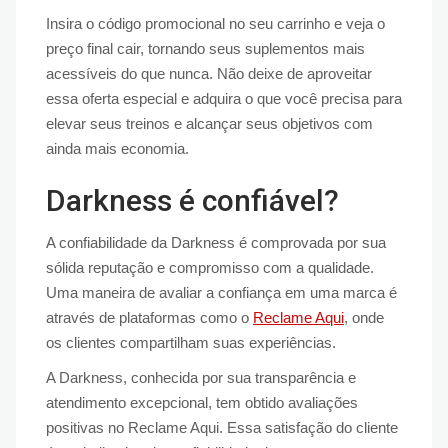
Insira o código promocional no seu carrinho e veja o
preço final cair, tornando seus suplementos mais
acessíveis do que nunca. Não deixe de aproveitar
essa oferta especial e adquira o que você precisa para
elevar seus treinos e alcançar seus objetivos com
ainda mais economia.
Darkness é confiável?
A confiabilidade da Darkness é comprovada por sua
sólida reputação e compromisso com a qualidade.
Uma maneira de avaliar a confiança em uma marca é
através de plataformas como o
Reclame Aqui
, onde
os clientes compartilham suas experiências.
A Darkness, conhecida por sua transparência e
atendimento excepcional, tem obtido avaliações
positivas no Reclame Aqui. Essa satisfação do cliente