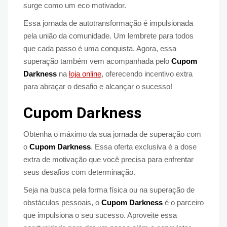
surge como um eco motivador.
Essa jornada de autotransformação é impulsionada
pela união da comunidade. Um lembrete para todos
que cada passo é uma conquista. Agora, essa
superação também vem acompanhada pelo
Cupom
Darkness
na
loja online
, oferecendo incentivo extra
para abraçar o desafio e alcançar o sucesso!
Cupom Darkness
Obtenha o máximo da sua jornada de superação com
o
Cupom Darkness
. Essa oferta exclusiva é a dose
extra de motivação que você precisa para enfrentar
seus desafios com determinação.
Seja na busca pela forma física ou na superação de
obstáculos pessoais, o
Cupom Darkness
é o parceiro
que impulsiona o seu sucesso. Aproveite essa