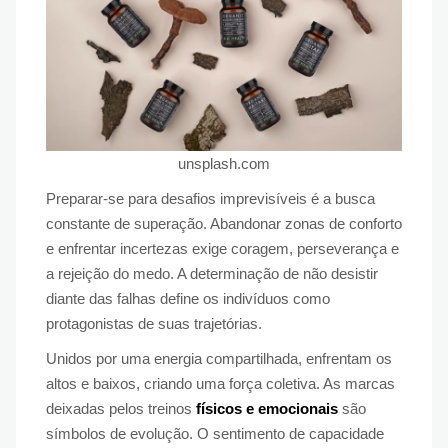
unsplash.com
Preparar-se para desafios imprevisíveis é a busca
constante de superação. Abandonar zonas de conforto
e enfrentar incertezas exige coragem, perseverança e
a rejeição do medo. A determinação de não desistir
diante das falhas define os indivíduos como
protagonistas de suas trajetórias.
Unidos por uma energia compartilhada, enfrentam os
altos e baixos, criando uma força coletiva. As marcas
deixadas pelos treinos
físicos e emocionais
são
símbolos de evolução. O sentimento de capacidade