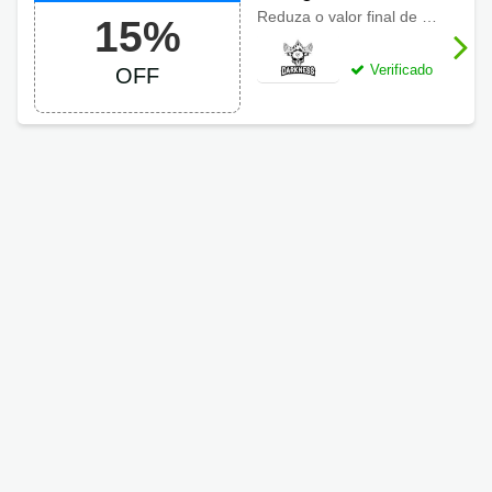
promocional
Reduza o valor final de sua compra com até 15% de desconto com este cupom aqui no Cupomzeiros. Neste link!
15%
Darkness até 15%
OFF
Verificado
OFF