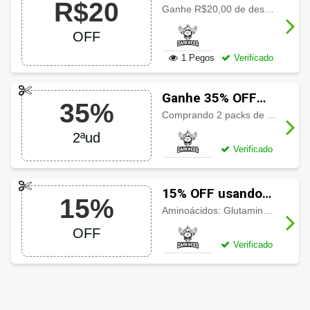
R$20
promocional
Ganhe R$20,00 de desconto para compra acima de R$50 pagando no pix.
Darkness com
OFF
R$20 OFF
1 Pegos
Verificado
Ganhe 35% OFF
35%
usando cupom
Comprando 2 packs de Évora pronto para beber e ganhe 35% de desconto na segunda unidade!
Darkness
2ªud
Verificado
15% OFF usando
15%
cupom Darkness
Aminoácidos: Glutamina e packs na compra de 2 produtos ganhe 15% de desconto.
OFF
Verificado