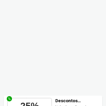
Descontos
25%