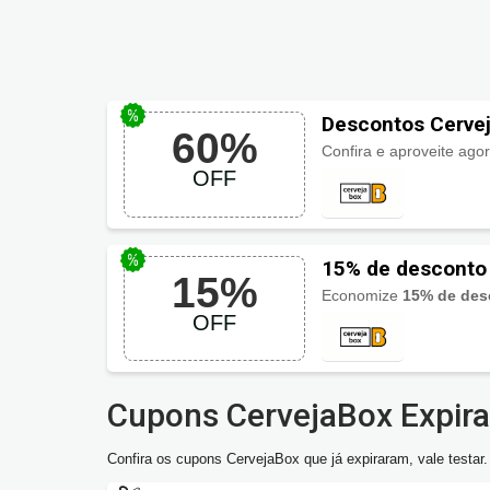
Descontos Cerve
60%
Confira e aproveite ag
OFF
15% de desconto
15%
Economize
15% de des
OFF
Cupons CervejaBox Expir
Confira os cupons CervejaBox que já expiraram, vale testar.