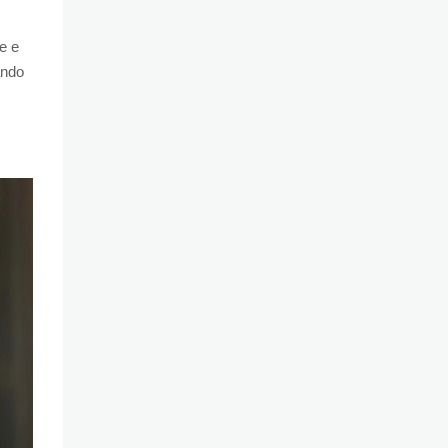
e e
ando