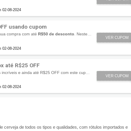
m 02-08-2024
OFF usando cupom
e sua compra com até
R$50 de desconto
. Neste link!
SOCIALSO
VER CUPOM
m 02-08-2024
x até R$25 OFF
Cervejas com descontos incríveis e ainda até R$25 OFF com este cupom!
VER CUPOM
SOCIAL2
m 02-08-2024
 cerveja de todos os tipos e qualidades, com rótulos importados e