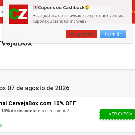
Cupons ou Cashback
L
Você gostaria de ser avisado sempre que tivermos
cupons ou cashback incríveis?
Não permitir
Permitir
rvejaBox
Box
07 de agosto de 2026
nal CervejaBox com 10% OFF
m
10% de desconto
em sua compra!
SOCIALSO
VER CUPOM
do