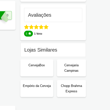
Avaliações
EI10
5
1 Voto
Lojas Similares
CervejaBox
Cervejaria
Campinas
Empório da Cerveja
Chopp Brahma
Express