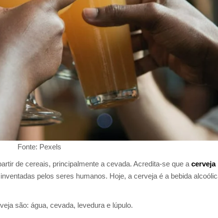
Fonte: Pexels
rtir de cereais, principalmente a cevada. Acredita-se que a
cerveja
 inventadas pelos seres humanos. Hoje, a cerveja é a bebida alcoóli
veja são: água, cevada, levedura e lúpulo.