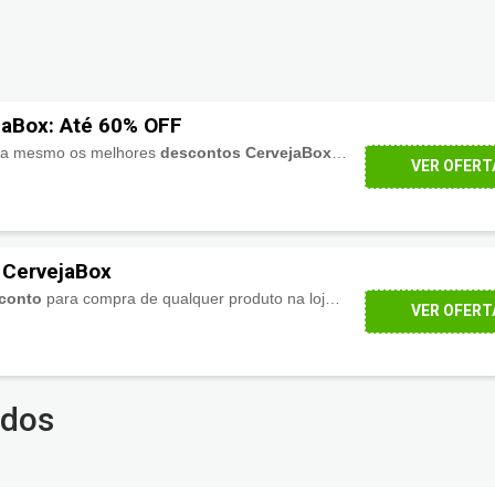
jaBox: Até 60% OFF
ora mesmo os melhores
descontos CervejaBox
, na seleção deste link!
VER OFERT
 CervejaBox
conto
para compra de qualquer produto na loja, ao se tornar Sócio Honorário do Clube CervejaBox. Sem falar ao acesso de promoções exclusivas.
VER OFERT
ados