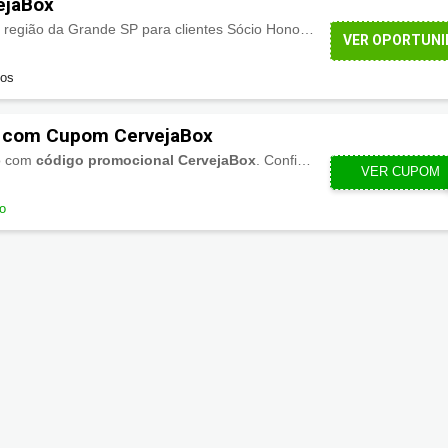
ejaBox
da Grande SP para clientes Sócio Honorário do Clube CervejaBox. Demais localidades verificar o valor para cada região.
VER OPORTUNI
dos
 com Cupom CervejaBox
o com
código promocional CervejaBox
. Confira as melhores ofertas e promoções!
CERVEJAB
VER CUPOM
do