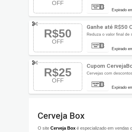
OFF
Expirado e
Ganhe até R$50 
R$50
Reduza o valor final d
OFF
Expirado e
Cupom CervejaBo
R$25
OFF
Expirado e
Cerveja Box
O site
Cerveja Box
é especializado em vendas de