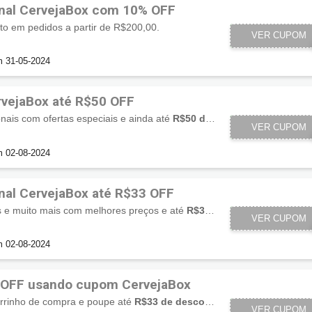
nal CervejaBox com 10% OFF
o em pedidos a partir de R$200,00.
VER CUPOM
CBMA
m 31-05-2024
vejaBox até R$50 OFF
onais com ofertas especiais e ainda até
R$50 de desconto
com cupom
SOCIALSOU
VER CUPOM
m 02-08-2024
nal CervejaBox até R$33 OFF
os e muito mais com melhores preços e até
R$33 de desconto
. Não pe
SOCIALSOU
VER CUPOM
m 02-08-2024
 OFF usando cupom CervejaBox
rrinho de compra e poupe até
R$33 de desconto
.
SOCIALSO
VER CUPOM