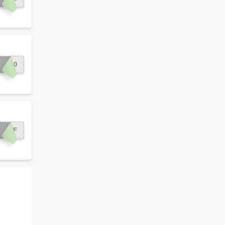
UL50
5OFF