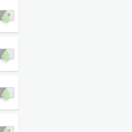
IO10
!
L50OFF
rca!
L33OFF
UL33