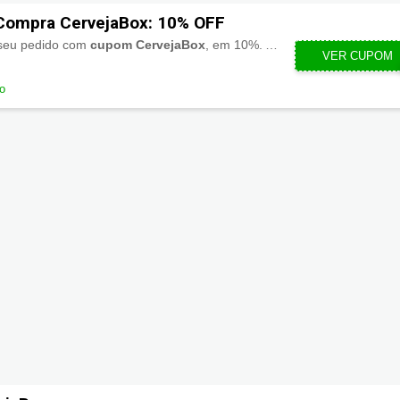
Compra CervejaBox: 10% OFF
e seu pedido com
cupom CervejaBox
, em 10%. Aproveite!
VER CUPOM
GANH
do