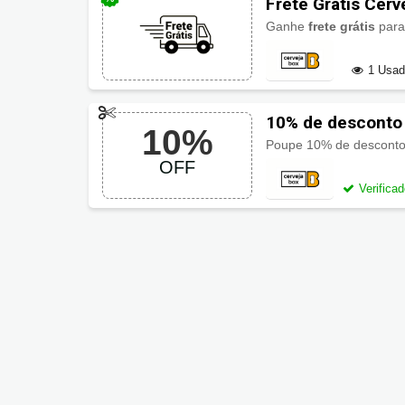
Frete Grátis Cerv
Ganhe
frete grátis
para região 
1 Usa
10% de desconto
10%
Poupe 10% de descont
OFF
Verifica