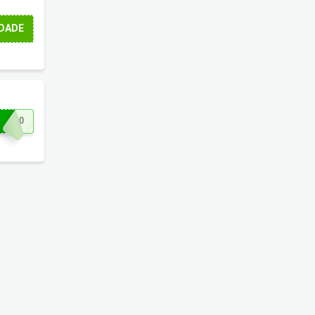
DADE
OX10