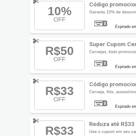
Código promocio
10%
Garanta 10% de descont
OFF
Expirado e
Super Cupom Cer
R$50
Cervejas, kists promoci
OFF
Expirado e
Código promocio
R$33
Cerveja, Kits, acessóri
OFF
Expirado e
Reduza até R$33
R$33
Use o cupom em seu ca