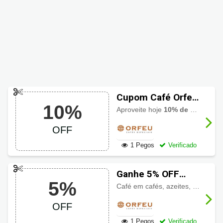
Cupom Café Orfeu
10%
com 10% de
Aproveite hoje
10% de desconto
desconto
OFF
1 Pegos
Verificado
Ganhe 5% OFF
5%
usando Cupom
Café em cafés, azeites, acessórios, kits e diversas opções para presente com preços incríveis +
Café Orfeu
OFF
1 Pegos
Verificado