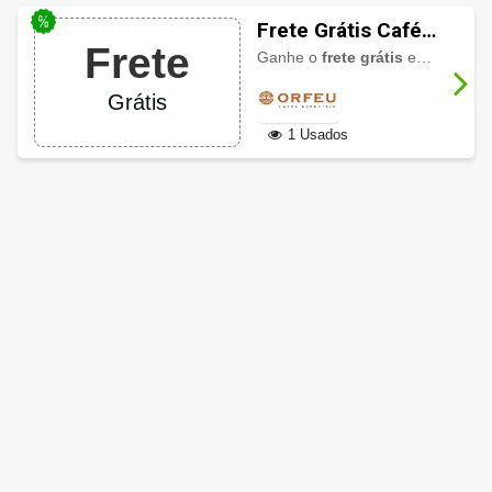
Frete Grátis Café
Frete
Orfeu
Ganhe o
frete grátis
em compras acima de R$499 nas regiões Sul e Sudeste.
Grátis
1 Usados