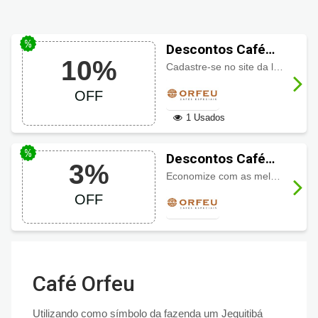
Descontos Café
10%
Orfeu, ganhe 10%
Cadastre-se no site da loja e ganhe
OFF
OFF
1 Usados
Descontos Café
3%
Orfeu 3% pagando
Economize com as melhores promoções Café Orfeu e ainda poupe
a vista
OFF
Café Orfeu
Utilizando como símbolo da fazenda um Jequitibá