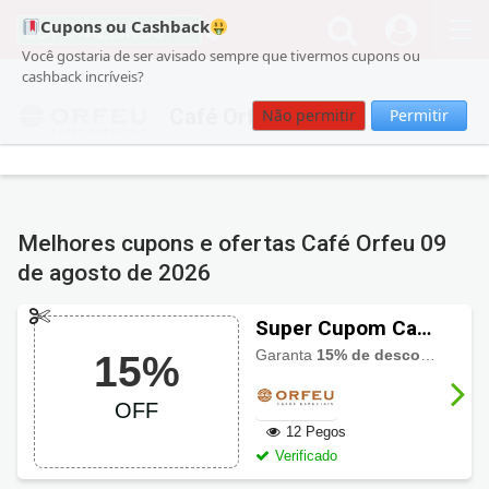
Cupons ou Cashback
Você gostaria de ser avisado sempre que tivermos cupons ou
cashback incríveis?
Café Orfeu
Não permitir
Permitir
Melhores cupons e ofertas Café Orfeu
09
de agosto de 2026
Super Cupom Café
Orfeu com 15%
Garanta
15% de desconto
ao usa
15%
OFF
OFF
12 Pegos
Verificado