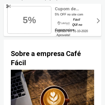
Cupom de
desconto Café
5% OFF no site com
5%
Fácil 2020 com 5%
cupom Café Fácil
OFF
Exclusivo AQUI no
Cupomzeiros
Expirado em 31-10-2020
. Aproveite!
Sobre a empresa Café
Fácil