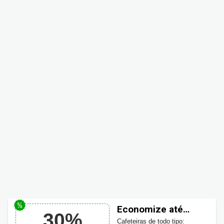
Economize até
30%
30% na categoria
Cafeteiras de todo tipo: