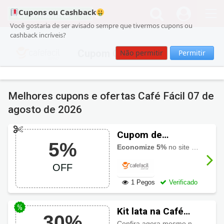
Cupons ou Cashback
Você gostaria de ser avisado sempre que tivermos cupons ou
cashback incríveis?
Cupom Café Fácil
Não permitir
Permitir
Melhores cupons e ofertas Café Fácil
07 de
agosto de 2026
Cupom de
5%
desconto Café
Economize 5%
no site da loja Café Fácil ao utilizar o cupom. Aproveite!
Fácil 5% OFF
OFF
1 Pegos
Verificado
Kit lata na Café
30%
Fácil com preço
Confira agora mesmo neste link o Kit lata multicap com 10 cápsulas com o melhor preço. Aproveite!