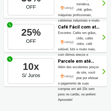
de Cafeteiras
expresso, automática,
OFF
cafeteiras sachê, grãos,
máquinas profissionais,
cafeteiras industriais e muito
mais, confira o descontinho
Café Fácil com até
25%
especial.
25% OFF na
Encontre: Cafés em grãos,
categoria de Cafés
cápsulas, sachês, cafés
OFF
torrados e moídos, café
solúvel, kits e muito mais,
com ótimos preços e
descontos de até 25%.
Parcele em até
10x
Confira!
10x Sem Juros
Além dos excelentes preços
e descontos do site, você
S/ Juros
ainda pode optar por efetuar
o pagamento de suas
compras em até 10x sem
juros no cartão, se preferir.
Aproveite!