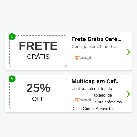
Frete Grátis Café
FRETE
Fácil
Consiga isenção do frete na Café Fácil em produtos selecionados, com selo: FRETE GRÁTIS.
GRÁTIS
Multicap em Café
25%
Fácil
Confira a oferta Top do
Multicap, adaptador de
OFF
cápsulas Três pra cafeteiras
Dolce Gusto. Aproveite!