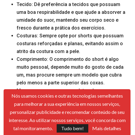
Tecido: Dê preferência a tecidos que possuam
uma boa respirabilidade e que ajude a absorver a
umidade do suor, mantendo seu corpo seco e
fresco durante a prática dos exercícios.
Costuras: Sempre opte por shorts que possuam
costuras reforçadas e planas, evitando assim o
atrito da costura com a pele.
Comprimento: O comprimento do short é algo
muito pessoal, depende muito do gosto de cada
um, mas procure sempre um modelo que cubra
pelo menos a parte superior das coxas.
Marca: compre sempre produtos de marcas
Nós usamos cookies e outras tecnologias semelhantes
confiáveis e que ofereça um produto de qualidade.
para melhorar a sua experiência em nossos serviços,
Agora que você já conhece um pouco mais de como
personalizar publicidade e recomendar conteúdo de seu
pesquisar o melhor short biker para você, que tal
interesse. Ao utilizar nossos serviços, você concorda com
conferir nossa lista com os melhores shorts de
tal monitoramento.
Tudo bem!
Mais detalhes
ciclismo da internet nas
lojas online
mais respeitadas