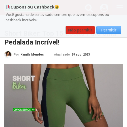
Cupons ou Cashback
Você gostaria de ser avisado sempre que tivermos cupons ou
cashback incríveis?
Cupom
Beleza
Não permitir
Permitir
Short Biker: Top 15 Looks Para Uma
Pedalada Incrível!
Atualizado
29 ago, 2023
Por
Kamila Mendes