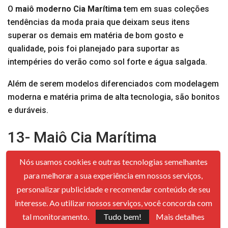
O
maiô moderno Cia Marítima
tem em suas coleções
tendências da moda praia que deixam seus itens
superar os demais em matéria de bom gosto e
qualidade, pois foi planejado para suportar as
intempéries do verão como sol forte e água salgada.
Além de serem modelos diferenciados com modelagem
moderna e matéria prima de alta tecnologia, são bonitos
e duráveis.
13- Maiô Cia Marítima
Moderno decote
Nós usamos cookies e outras tecnologias semelhantes
para melhorar a sua experiência em nossos serviços,
personalizar publicidade e recomendar conteúdo de seu
interesse. Ao utilizar nossos serviços, você concorda com
tal monitoramento.
Tudo bem!
Mais detalhes