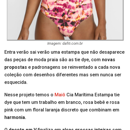
Imagem: dafiti.com.br
Entra verão sai verão uma estampa que não desaparece
das peças de moda praia são as tie dye, com
novas
propostas
e padronagens se reinventado a cada nova
coleção com desenhos diferentes mas sem nunca ser
esquecida.
Nesse projeto temos o
Maiô
Cia Marítima Estampa tie
dye que tem um trabalho em branco, rosa bebê e rosa
pink com um floral laranja discreto que combinam em
harmonia.
O
decote em V
finaliza em
alças grossas inteiras
sem