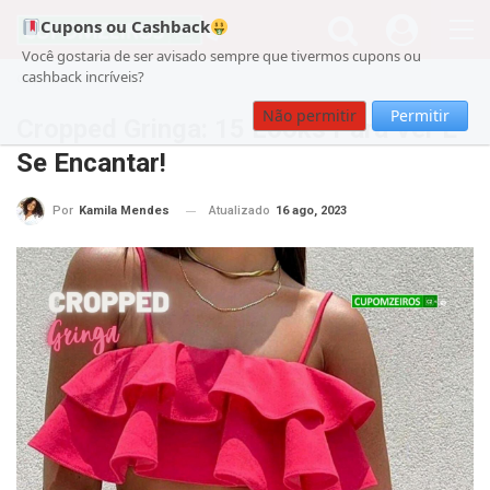
Cupons ou Cashback
Você gostaria de ser avisado sempre que tivermos cupons ou
cashback incríveis?
Cupom
Beleza
Não permitir
Permitir
Cropped Gringa: 15 Looks Para Ver E
Se Encantar!
Atualizado
16 ago, 2023
Por
Kamila Mendes