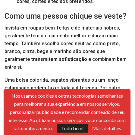
cores, cortes e tecidos preferidos.
Como uma pessoa chique se veste?
Invista em roupas bem-feitas e de materiais nobres,
geralmente têm um caimento melhor e duram mais
tempo. Também escolha cores neutras como preto,
branco, cinza, bege e marinho são cores que
geralmente
transmitem sofisticação
e combinam bem
entre si.
Uma bolsa colorida, sapatos vibrantes ou um lenço
estampado podem fazer toda a diferença. Por outro
Nós usamos cookies e outras tecnologias semelhantes
lado, acessórios como óculos de sol, jóias, relógios e
bolsas podem agregar valor ao visual do look.
para melhorar a sua experiência em nossos serviços,
personalizar publicidade e recomendar conteúdo de seu
Por último, seja autêntico, mas procure sentir-se
interesse. Ao utilizar nossos serviços, você concorda com
confortável
e autêntico com o que está vestindo. Saiba
tal monitoramento.
Tudo bem!
Mais detalhes
que a pessoa chique sabe como se adaptar às