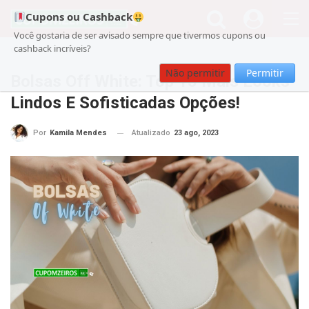
Cupons ou Cashback
Você gostaria de ser avisado sempre que tivermos cupons ou
cashback incríveis?
Cupom
Beleza
Não permitir
Permitir
Bolsas Off White: Top 15 Mais Looks
Lindos E Sofisticadas Opções!
Atualizado
23 ago, 2023
Por
Kamila Mendes