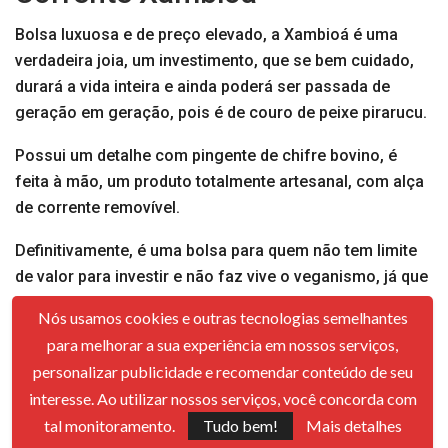
Bolsa luxuosa e de preço elevado, a Xambioá é uma
verdadeira joia, um investimento, que se bem cuidado,
durará a vida inteira e ainda poderá ser passada de
geração em geração, pois é de couro de peixe pirarucu.
Possui um detalhe com pingente de chifre bovino, é
feita à mão, um produto totalmente artesanal, com alça
de corrente removível.
Definitivamente, é uma bolsa para quem não tem limite
de valor para investir e não faz vive o veganismo, já que
é um produto com origem animal.
Nós usamos cookies e outras tecnologias semelhantes
para melhorar a sua experiência em nossos serviços,
Bolsa Xambioá
personalizar publicidade e recomendar conteúdo de seu
Código Promocional Shop2gether
interesse. Ao utilizar nossos serviços, você concorda com
15 – Bolsa Off White de
tal monitoramento.
Tudo bem!
Mais detalhes