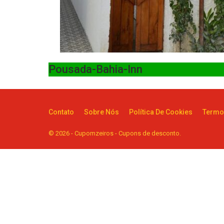
Pousada-Bahia-Inn
Contato
Sobre Nós
Política De Cookies
Termo
© 2026 - Cupomzeiros - Cupons de desconto.