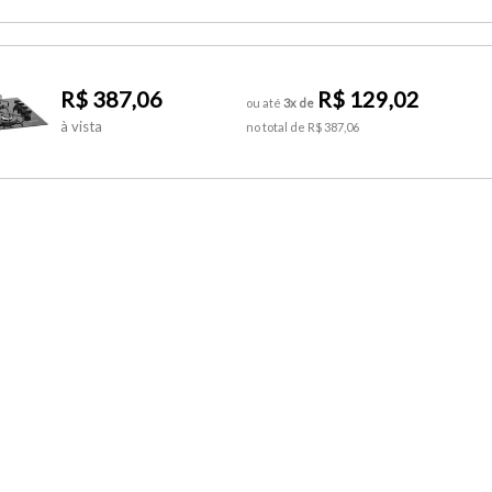
R$ 387,06
R$ 129,02
ou até
3x de
à vista
no total de R$ 387,06