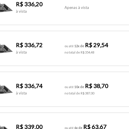
R$ 336,20
Apenas à vista
à vista
R$ 336,72
R$ 29,54
ou até
12x de
à vista
no total de R$ 354,48
R$ 336,74
R$ 38,70
ou até
10x de
à vista
no total de R$ 387,00
R$ 339,00
R$ 63,67
ou até
6x de