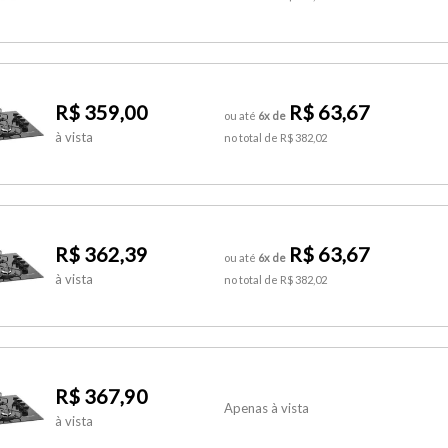
R$ 359,00
R$ 63,67
ou até
6x de
à vista
no total de R$ 382,02
R$ 362,39
R$ 63,67
ou até
6x de
à vista
no total de R$ 382,02
R$ 367,90
Apenas à vista
à vista