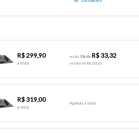
R$ 299,90
R$ 33,32
ou até
10x de
à vista
no total de R$ 333,20
R$ 319,00
Apenas à vista
à vista