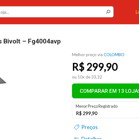
L
 Bivolt – Fg4004avp
Melhor preço via
COLOMBO
R$
299,90
ou 10x de 33,32
COMPARAR EM 13 LOJA
Menor Preço Registrado
R$ 299,90
Preços
Detalhes