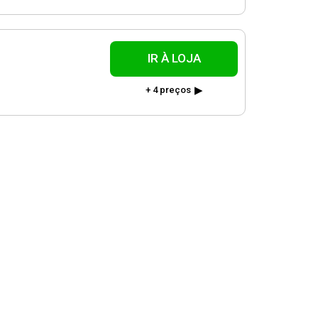
IR À LOJA
+ 4 preços