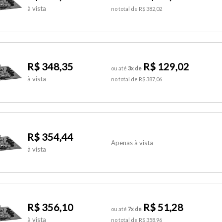
à vista
no total de R$ 382,02
R$ 348,35
R$ 129,02
ou até
3x de
à vista
no total de R$ 387,06
R$ 354,44
Apenas à vista
à vista
R$ 356,10
R$ 51,28
ou até
7x de
à vista
no total de R$ 358,96