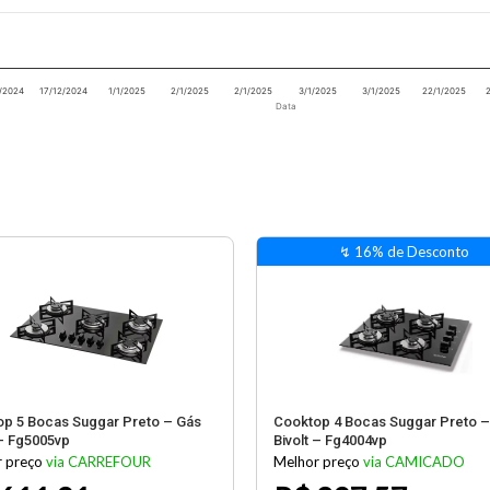
/2024
17/12/2024
1/1/2025
2/1/2025
2/1/2025
3/1/2025
3/1/2025
22/1/2025
Data
p 5 Bocas Suggar Preto – Gás
Cooktop 4 Bocas Suggar Preto –
 – Fg5005vp
Bivolt – Fg4004vp
 preço
via CARREFOUR
Melhor preço
via CAMICADO