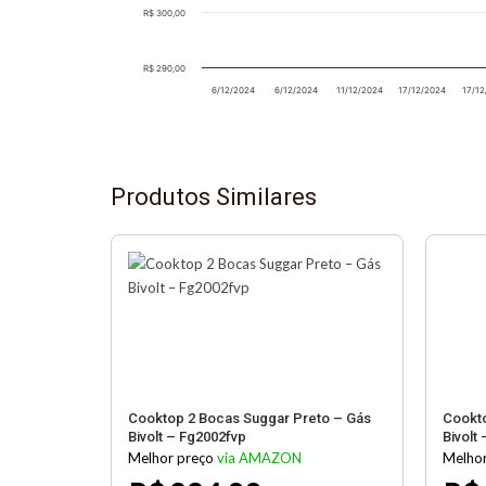
R$ 300,00
R$ 290,00
6/12/2024
6/12/2024
11/12/2024
17/12/2024
17/12
Produtos Similares
Cooktop 2 Bocas Suggar Preto – Gás
Cookto
Bivolt – Fg2002fvp
Bivolt
Melhor preço
via AMAZON
Melhor