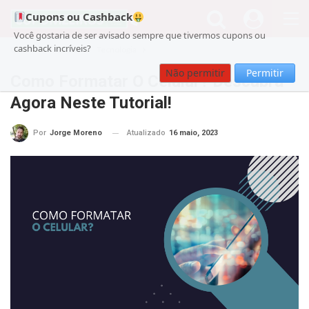
Cupons ou Cashback
Você gostaria de ser avisado sempre que tivermos cupons ou
cashback incríveis?
Cupom
noticias
Tecnologia
Não permitir
Permitir
Como Formatar O Celular? Descubra
Agora Neste Tutorial!
Atualizado
16 maio, 2023
Por
Jorge Moreno