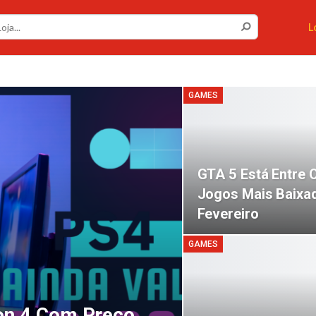
L
GAMES
GTA 5 Está Entre 
Jogos Mais Baixa
Fevereiro
GAMES
ion 4 Com Preço