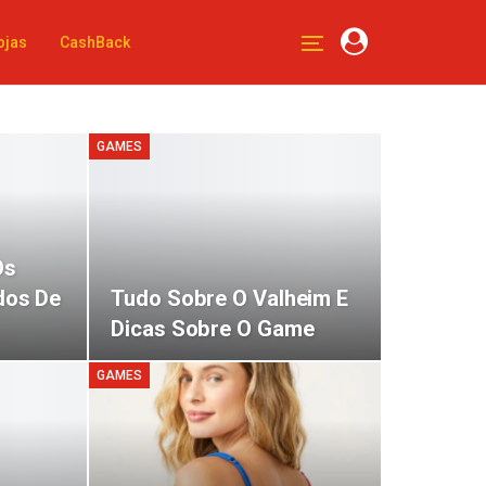
ojas
CashBack
GAMES
Os
dos De
Tudo Sobre O Valheim E
Dicas Sobre O Game
GAMES