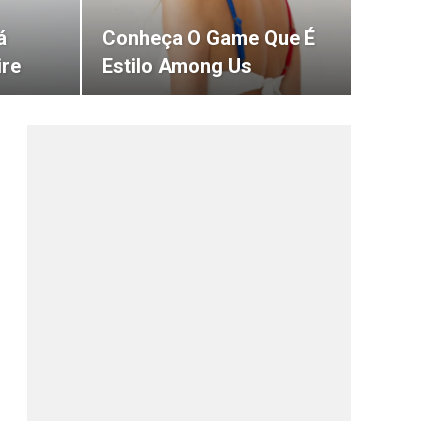
á
Conheça O Game Que É
ire
Estilo Among Us