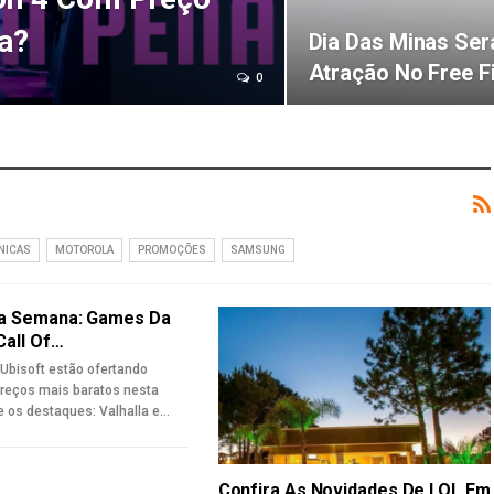
a?
Dia Das Minas Ser
Atração No Free F
0
NICAS
MOTOROLA
PROMOÇÕES
SAMSUNG
Da Semana: Games Da
Call Of…
e Ubisoft estão ofertando
eços mais baratos nesta
e os destaques: Valhalla e…
Confira As Novidades De LOL Em