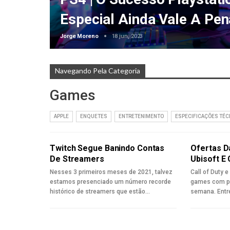
Especial Ainda Vale A Pen
Jorge Moreno
18 jun, 2023
Navegando Pela Categoria
Games
APPLE
ENQUETES
ENTRETENIMENTO
ESPECIFICAÇÕES TÉC
Twitch Segue Banindo Contas
Ofertas 
De Streamers
Ubisoft E 
Nesses 3 primeiros meses de 2021, talvez
Call of Duty 
estamos presenciado um número recorde
games com pr
histórico de streamers que estão…
semana. Entr