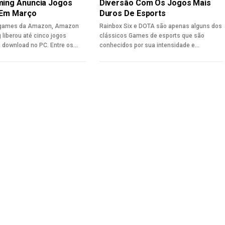
ing Anuncia Jogos
Diversão Com Os Jogos Mais
 Em Março
Duros De Esports
e games da Amazon, Amazon
Rainbox Six e DOTA são apenas alguns dos
liberou até cinco jogos
clássicos Games de esports que são
a download no PC. Entre os…
conhecidos por sua intensidade e…