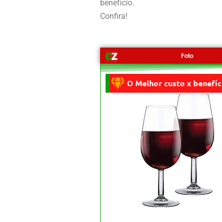
benefício.
Confira!
Foto
O Melhor custo x benefíc