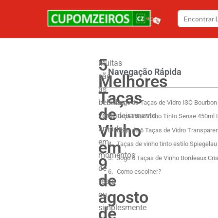
5
Muitas
Navegação Rápida
Melhores
são
as
Taças
bebidas
Jogo de Taças de Vidro ISO Bourbon
de
verdadeiramente
Taça Para Vinho Tinto Sense 450ml
Vinho
amadas
Jogo de 6 Taças de Vidro Transpare
em
em
Taças de vinho tinto estilo Spiegelau
momentos
9
Jogo 6 Taças de Vinho Bordeaux Cri
de
Como escolher?
de
festa
agosto
ou
simplesmente
de