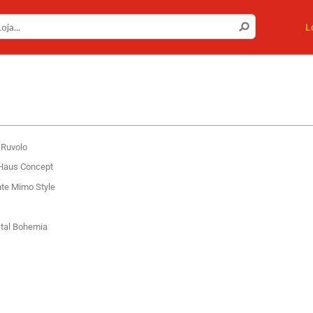
L
 Ruvolo
 Haus Concept
nte Mimo Style
stal Bohemia