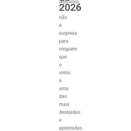
descanso,
2026
e
não
é
surpresa
para
ninguém
que
o
vinho
é
uma
das
mais
desejadas
e
apreciadas.