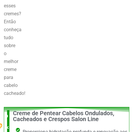
esses
cremes?
Então
conheça
tudo
sobre
o
melhor
creme
para
cabelo
cacheado!
Creme de Pentear Cabelos Ondulados,
O Melhor
Cacheados e Crespos Salon Line
custo x
Proporciona hidratação profunda e renovação aos