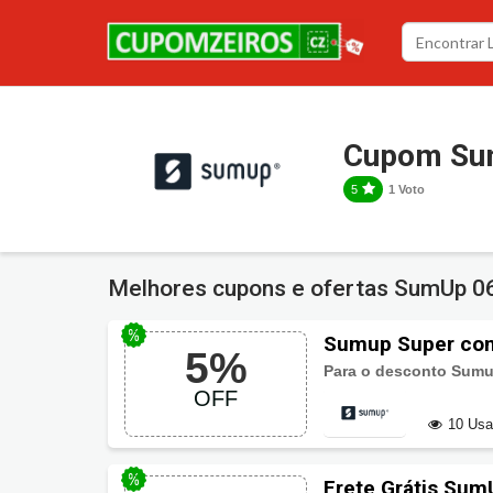
Cupom S
5
1 Voto
Melhores cupons e ofertas SumUp
0
Sumup Super com
5%
Para o desconto Sum
OFF
10 Us
Frete Grátis Sum