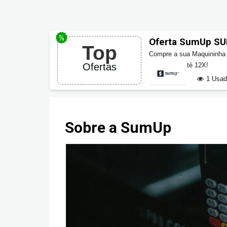
Oferta SumUp SU
Top
Compre a sua Maquininha 
Ofertas
parcele em até 12X!
1 Usa
Sobre a SumUp