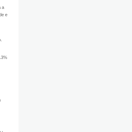
a a
de e
.
2.3%
a