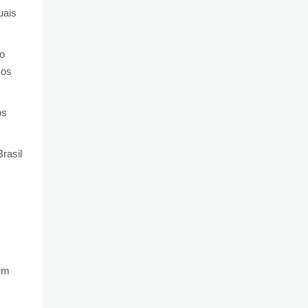
uais
o
 os
os
rasil
lém