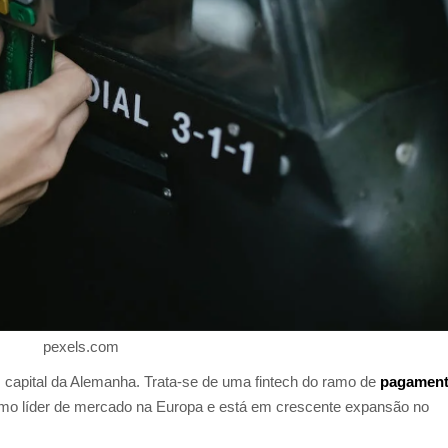
pexels.com
 capital da Alemanha. Trata-se de uma fintech do ramo de
pagamen
mo líder de mercado na Europa e está em crescente expansão no