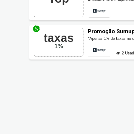
Promoção Sumup,
taxas
*Apenas 1% de taxas no dé
1%
2 Usa