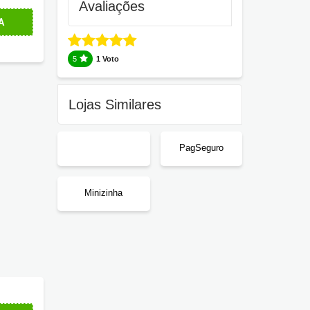
Avaliações
A
5
1 Voto
Lojas Similares
PagSeguro
Minizinha