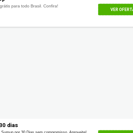
rátis para todo Brasil. Confira!
VER OFERT
30 dias
 Sumup por 30 Dias sem compromisso. Aproveite!