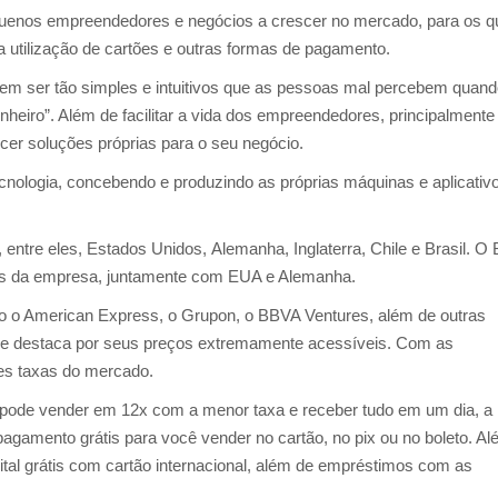
quenos empreendedores e negócios a crescer no mercado, para os q
na utilização de cartões e outras formas de pagamento.
m ser tão simples e intuitivos que as pessoas mal percebem quand
nheiro”. Além de facilitar a vida dos empreendedores, principalmente
cer soluções próprias para o seu negócio.
cnologia, concebendo e produzindo as próprias máquinas e aplicativ
ntre eles, Estados Unidos, Alemanha, Inglaterra, Chile e Brasil. O B
dos da empresa, juntamente com EUA e Alemanha.
tão o American Express, o Grupon, o BBVA Ventures, além de outras
e destaca por seus preços extremamente acessíveis. Com as
es taxas do mercado.
pode vender em 12x com a menor taxa e receber tudo em um dia, a
gamento grátis para você vender no cartão, no pix ou no boleto. A
tal grátis com cartão internacional, além de empréstimos com as