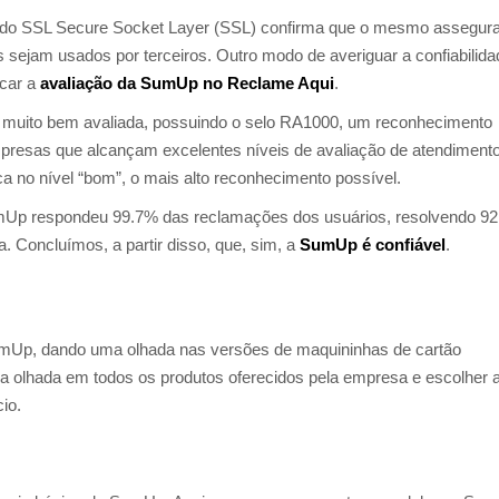
ficado SSL Secure Socket Layer (SSL) confirma que o mesmo assegur
 sejam usados por terceiros. Outro modo de averiguar a confiabilida
icar a
avaliação da SumUp no Reclame Aqui
.
 muito bem avaliada, possuindo o selo RA1000, um reconhecimento
mpresas que alcançam excelentes níveis de avaliação de atendimento
a no nível “bom”, o mais alto reconhecimento possível.
umUp respondeu 99.7% das reclamações dos usuários, resolvendo 9
 Concluímos, a partir disso, que, sim, a
SumUp é confiável
.
umUp, dando uma olhada nas versões de maquininhas de cartão
a olhada em todos os produtos oferecidos pela empresa e escolher 
cio.