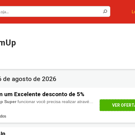
L
umUp
6 de agosto de 2026
 um Excelente desconto de 5%
up Super
funcionar você precisa realizar através do link ao lado "Ativar Desconto"
VER OFERT
ados
Up