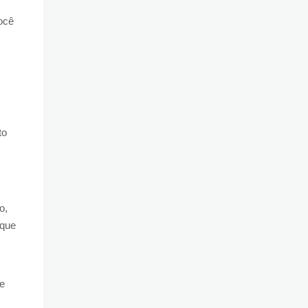
ocê
to
o,
 que
ue